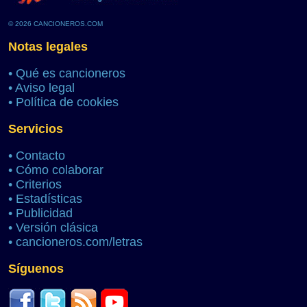
© 2026 CANCIONEROS.COM
Notas legales
•
Qué es cancioneros
•
Aviso legal
•
Política de cookies
Servicios
•
Contacto
•
Cómo colaborar
•
Criterios
•
Estadísticas
•
Publicidad
•
Versión clásica
•
cancioneros.com/letras
Síguenos