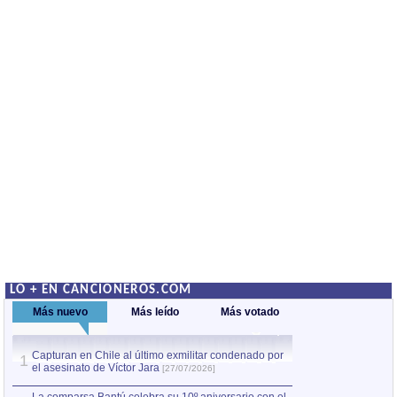
LO + EN CANCIONEROS.COM
Más nuevo
Más leído
Más votado
Capturan en Chile al último exmilitar condenado por
La comparsa Bantú
1
el asesinato de Víctor Jara
mayor desfile de
1
[27/07/2026]
hecho fuera de U
por Manel Gausachs