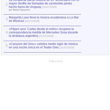
La comparsa Bantú celebra su 10º aniversario con el
mayor desfile de llamadas de candombe jamás
2
Capturan en Chile
2
hecho fuera de Uruguay
[25/07/2026]
el asesinato de Ví
por Manel Gausachs
Margarita Laso lleva la música ecuatoriana a La Mar
3
de Músicas
[22/07/2026]
«Pájaro azul. Cartas desde el exilio» recupera la
4
correspondencia inédita de Mercedes Sosa durante
la dictadura argentina
[21/07/2026]
«Cançons del Grec» celebra medio siglo de música
5
en una noche única en el Teatre Grec
[21/07/2026]
PUBLICIDAD