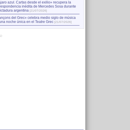
jaro azul. Cartas desde el exilio» recupera la
respondencia inédita de Mercedes Sosa durante
dictadura argentina
[21/07/2026]
nçons del Grec» celebra medio siglo de música
una noche única en el Teatre Grec
[21/07/2026]
AD