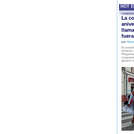
HOY 
CANDO
La co
anive
llam
fuer
por
Mane
El pasad
territori
Plegaman
uruguaya
género m