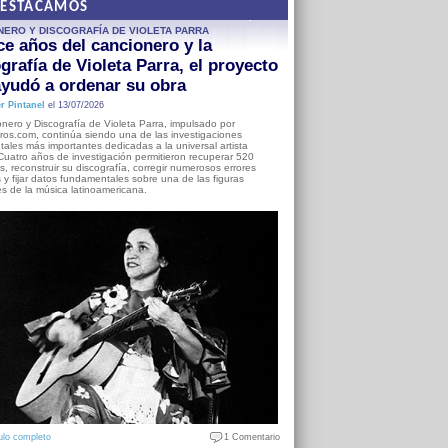
DESTACAMOS
NERO Y DISCOGRAFÍA DE VIOLETA PARRA
e años del cancionero y la
grafía de Violeta Parra, el proyecto
yudó a ordenar su obra
r Pintanel
el 13/07/2026
nero y Discografía de Violeta Parra, impulsado por
ros.com, continúa siendo una de las investigaciones
ales más importantes dedicadas a la universal artista
Cuatro años de investigación permitieron recuperar 520
, reconstruir su discografía, corregir numerosos errores
s y fijar datos fundamentales sobre una de las figuras
es de la música latinoamericana.
ulo completo
1 Comentario