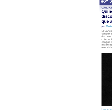
HOY 
CANCIO
Quinc
disco
que a
por
Xavie
El Cancio
cancione
document
chilena. 
canciones
histórico
esencial
Leer artíc