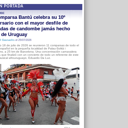
EN PORTADA
MBE
mparsa Bantú celebra su 10º
rsario con el mayor desfile de
adas de candombe jamás hecho
a de Uruguay
l Gausachs
el 25/07/2026
o 18 de julio de 2026 se reunieron 11 comparsas de todo el
o español en la pequeña localidad de Palau-Solità i
s, a 25 km de Barcelona. Una concentración carnavalera
 que finalizó con un concierto de todo un referente de este
usical afrouruguayo, Eduardo Da Luz.