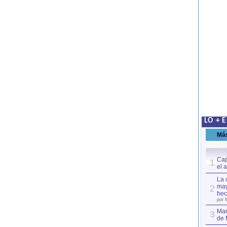
LO + 
Má
Cap
1
el 
La 
may
2
hec
por 
Mar
3
de 