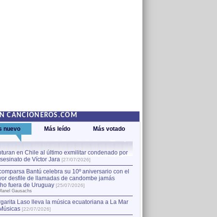
EN CANCIONEROS.COM
s nuevo
Más leído
Más votado
turan en Chile al último exmilitar condenado por
La comparsa Bantú celebra s
asesinato de Víctor Jara
mayor desfile de llamadas
1
[27/07/2026]
hecho fuera de Uruguay
[25
comparsa Bantú celebra su 10º aniversario con el
por Manel Gausachs
or desfile de llamadas de candombe jamás
Capturan en Chile al último
2
ho fuera de Uruguay
[25/07/2026]
el asesinato de Víctor Jara
[
Manel Gausachs
garita Laso lleva la música ecuatoriana a La Mar
Margarita Laso lleva la mús
3
Músicas
de Músicas
[22/07/2026]
[22/07/2026]