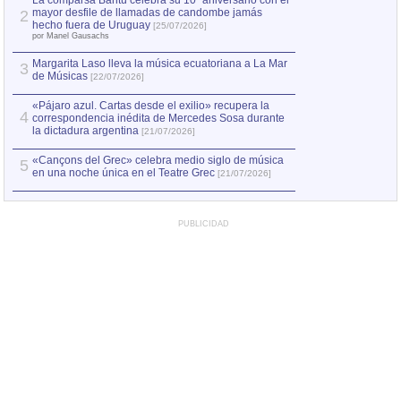
La comparsa Bantú celebra su 10º aniversario con el
mayor desfile de llamadas de candombe jamás
2
Capturan en Chile
2
hecho fuera de Uruguay
[25/07/2026]
el asesinato de Ví
por Manel Gausachs
Margarita Laso lleva la música ecuatoriana a La Mar
3
de Músicas
[22/07/2026]
«Pájaro azul. Cartas desde el exilio» recupera la
4
correspondencia inédita de Mercedes Sosa durante
la dictadura argentina
[21/07/2026]
«Cançons del Grec» celebra medio siglo de música
5
en una noche única en el Teatre Grec
[21/07/2026]
PUBLICIDAD