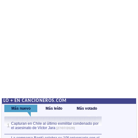
LO + EN CANCIONEROS.COM
Más nuevo
Más leído
Más votado
Capturan en Chile al último exmilitar condenado por
La comparsa Bantú
1
el asesinato de Víctor Jara
mayor desfile de
1
[27/07/2026]
hecho fuera de U
por Manel Gausachs