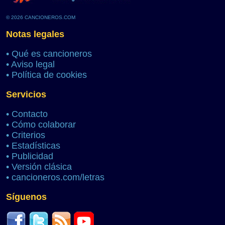
© 2026 CANCIONEROS.COM
Notas legales
•
Qué es cancioneros
•
Aviso legal
•
Política de cookies
Servicios
•
Contacto
•
Cómo colaborar
•
Criterios
•
Estadísticas
•
Publicidad
•
Versión clásica
•
cancioneros.com/letras
Síguenos