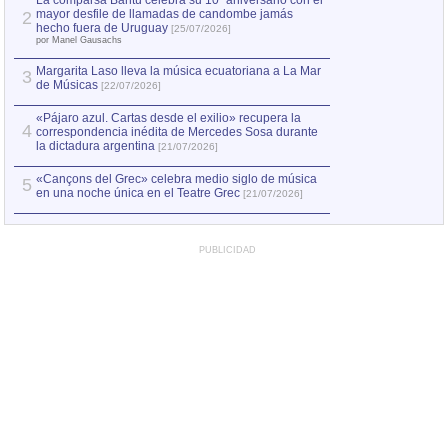
La comparsa Bantú celebra su 10º aniversario con el
mayor desfile de llamadas de candombe jamás
2
Capturan en Chile
2
hecho fuera de Uruguay
[25/07/2026]
el asesinato de Ví
por Manel Gausachs
Margarita Laso lleva la música ecuatoriana a La Mar
3
de Músicas
[22/07/2026]
«Pájaro azul. Cartas desde el exilio» recupera la
4
correspondencia inédita de Mercedes Sosa durante
la dictadura argentina
[21/07/2026]
«Cançons del Grec» celebra medio siglo de música
5
en una noche única en el Teatre Grec
[21/07/2026]
PUBLICIDAD