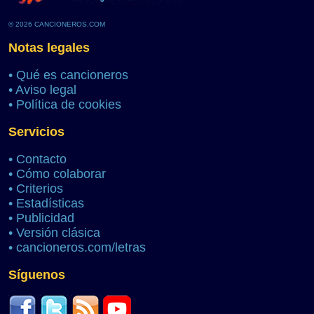
© 2026 CANCIONEROS.COM
Notas legales
•
Qué es cancioneros
•
Aviso legal
•
Política de cookies
Servicios
•
Contacto
•
Cómo colaborar
•
Criterios
•
Estadísticas
•
Publicidad
•
Versión clásica
•
cancioneros.com/letras
Síguenos