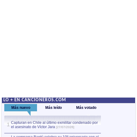
LO + EN CANCIONEROS.COM
Más nuevo
Más leído
Más votado
Capturan en Chile al último exmilitar condenado por
La comparsa Bantú
1
el asesinato de Víctor Jara
mayor desfile de
1
[27/07/2026]
hecho fuera de U
por Manel Gausachs