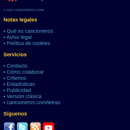
© 2026 CANCIONEROS.COM
Notas legales
•
Qué es cancioneros
•
Aviso legal
•
Política de cookies
Servicios
•
Contacto
•
Cómo colaborar
•
Criterios
•
Estadísticas
•
Publicidad
•
Versión clásica
•
cancioneros.com/letras
Síguenos