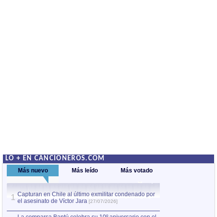
LO + EN CANCIONEROS.COM
Más nuevo
Más leído
Más votado
Capturan en Chile al último exmilitar condenado por
La comparsa Bantú
1
el asesinato de Víctor Jara
mayor desfile de
1
[27/07/2026]
hecho fuera de U
por Manel Gausachs