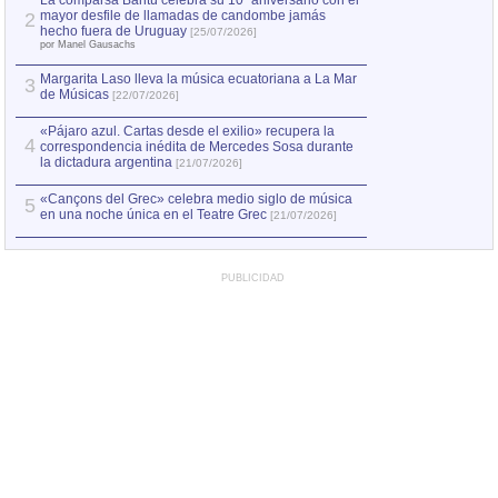
La comparsa Bantú celebra su 10º aniversario con el
mayor desfile de llamadas de candombe jamás
2
Capturan en Chile
2
hecho fuera de Uruguay
[25/07/2026]
el asesinato de Ví
por Manel Gausachs
Margarita Laso lleva la música ecuatoriana a La Mar
Margarita Laso ll
3
3
de Músicas
de Músicas
[22/07/2026]
[22/07
«Pájaro azul. Cartas desde el exilio» recupera la
4
correspondencia inédita de Mercedes Sosa durante
la dictadura argentina
[21/07/2026]
«Cançons del Grec» celebra medio siglo de música
5
en una noche única en el Teatre Grec
[21/07/2026]
PUBLICIDAD