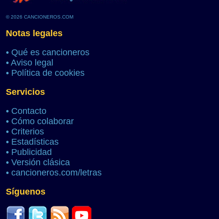
© 2026 CANCIONEROS.COM
Notas legales
•
Qué es cancioneros
•
Aviso legal
•
Política de cookies
Servicios
•
Contacto
•
Cómo colaborar
•
Criterios
•
Estadísticas
•
Publicidad
•
Versión clásica
•
cancioneros.com/letras
Síguenos