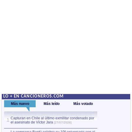
LO + EN CANCIONEROS.COM
Más nuevo
Más leído
Más votado
Capturan en Chile al último exmilitar condenado por
La comparsa Bantú
1
el asesinato de Víctor Jara
mayor desfile de
1
[27/07/2026]
hecho fuera de U
por Manel Gausachs