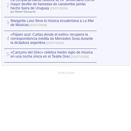
La comparsa Bantú celebra su 10º aniversario con el
mayor desfile de llamadas de candombe jamás
2
Capturan en Chile
2
hecho fuera de Uruguay
[25/07/2026]
el asesinato de Ví
por Manel Gausachs
Margarita Laso lleva la música ecuatoriana a La Mar
3
de Músicas
[22/07/2026]
«Pájaro azul. Cartas desde el exilio» recupera la
4
correspondencia inédita de Mercedes Sosa durante
la dictadura argentina
[21/07/2026]
«Cançons del Grec» celebra medio siglo de música
5
en una noche única en el Teatre Grec
[21/07/2026]
PUBLICIDAD