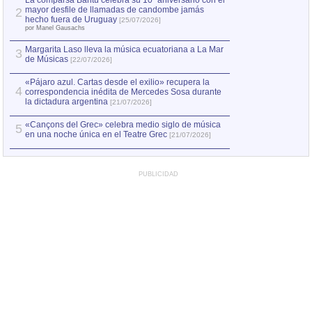
La comparsa Bantú celebra su 10º aniversario con el
mayor desfile de llamadas de candombe jamás
2
Capturan en Chile
2
hecho fuera de Uruguay
[25/07/2026]
el asesinato de Ví
por Manel Gausachs
Margarita Laso lleva la música ecuatoriana a La Mar
3
de Músicas
[22/07/2026]
«Pájaro azul. Cartas desde el exilio» recupera la
4
correspondencia inédita de Mercedes Sosa durante
la dictadura argentina
[21/07/2026]
«Cançons del Grec» celebra medio siglo de música
5
en una noche única en el Teatre Grec
[21/07/2026]
PUBLICIDAD