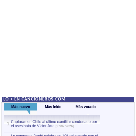
LO + EN CANCIONEROS.COM
Más nuevo
Más leído
Más votado
Capturan en Chile al último exmilitar condenado por
La comparsa Bantú
1
el asesinato de Víctor Jara
mayor desfile de
1
[27/07/2026]
hecho fuera de U
por Manel Gausachs