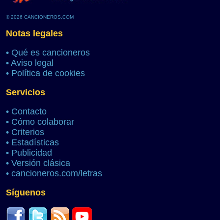
© 2026 CANCIONEROS.COM
Notas legales
•
Qué es cancioneros
•
Aviso legal
•
Política de cookies
Servicios
•
Contacto
•
Cómo colaborar
•
Criterios
•
Estadísticas
•
Publicidad
•
Versión clásica
•
cancioneros.com/letras
Síguenos