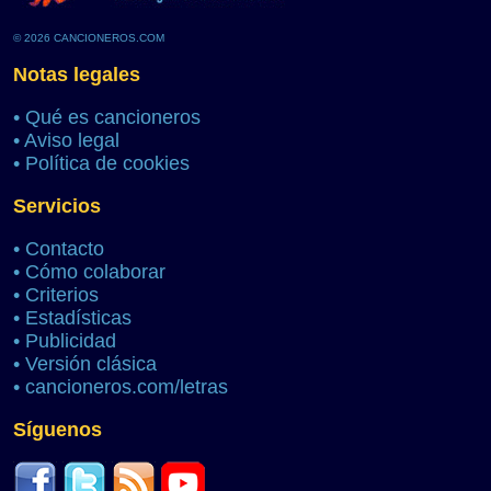
© 2026 CANCIONEROS.COM
Notas legales
•
Qué es cancioneros
•
Aviso legal
•
Política de cookies
Servicios
•
Contacto
•
Cómo colaborar
•
Criterios
•
Estadísticas
•
Publicidad
•
Versión clásica
•
cancioneros.com/letras
Síguenos