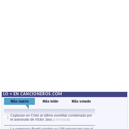
LO + EN CANCIONEROS.COM
Más nuevo
Más leído
Más votado
Capturan en Chile al último exmilitar condenado por
La comparsa Bantú
1
el asesinato de Víctor Jara
mayor desfile de
1
[27/07/2026]
hecho fuera de U
por Manel Gausachs