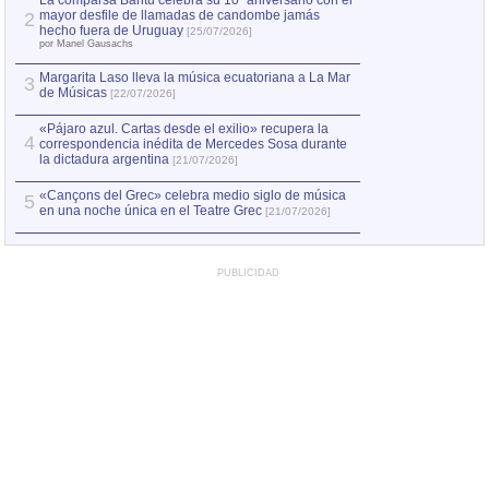
La comparsa Bantú celebra su 10º aniversario con el
mayor desfile de llamadas de candombe jamás
2
Capturan en Chile
2
hecho fuera de Uruguay
[25/07/2026]
el asesinato de Ví
por Manel Gausachs
Margarita Laso lleva la música ecuatoriana a La Mar
Margarita Laso ll
3
3
de Músicas
de Músicas
[22/07/2026]
[22/07
«Pájaro azul. Cartas desde el exilio» recupera la
4
correspondencia inédita de Mercedes Sosa durante
la dictadura argentina
[21/07/2026]
«Cançons del Grec» celebra medio siglo de música
5
en una noche única en el Teatre Grec
[21/07/2026]
PUBLICIDAD