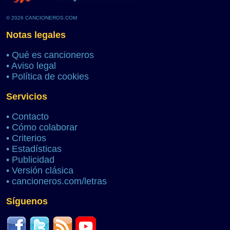
© 2026 CANCIONEROS.COM
Notas legales
•
Qué es cancioneros
•
Aviso legal
•
Política de cookies
Servicios
•
Contacto
•
Cómo colaborar
•
Criterios
•
Estadísticas
•
Publicidad
•
Versión clásica
•
cancioneros.com/letras
Síguenos