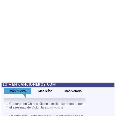
LO + EN CANCIONEROS.COM
Más nuevo
Más leído
Más votado
Capturan en Chile al último exmilitar condenado por
Capturan en Chile
1
1
el asesinato de Víctor Jara
el asesinato de Ví
[27/07/2026]