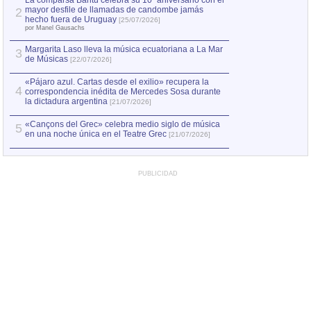
La comparsa Bantú celebra su 10º aniversario con el
mayor desfile de llamadas de candombe jamás
2
hecho fuera de Uruguay
[25/07/2026]
por Manel Gausachs
Margarita Laso lleva la música ecuatoriana a La Mar
3
de Músicas
[22/07/2026]
«Pájaro azul. Cartas desde el exilio» recupera la
4
correspondencia inédita de Mercedes Sosa durante
la dictadura argentina
[21/07/2026]
«Cançons del Grec» celebra medio siglo de música
5
en una noche única en el Teatre Grec
[21/07/2026]
PUBLICIDAD