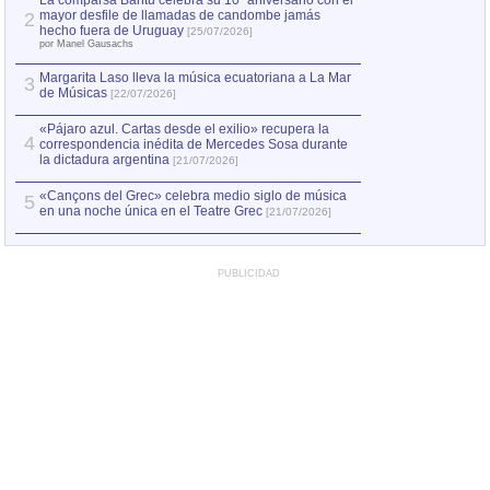
La comparsa Bantú celebra su 10º aniversario con el
mayor desfile de llamadas de candombe jamás
2
Capturan en Chile
2
hecho fuera de Uruguay
[25/07/2026]
el asesinato de Ví
por Manel Gausachs
Margarita Laso lleva la música ecuatoriana a La Mar
3
de Músicas
[22/07/2026]
«Pájaro azul. Cartas desde el exilio» recupera la
4
correspondencia inédita de Mercedes Sosa durante
la dictadura argentina
[21/07/2026]
«Cançons del Grec» celebra medio siglo de música
5
en una noche única en el Teatre Grec
[21/07/2026]
PUBLICIDAD