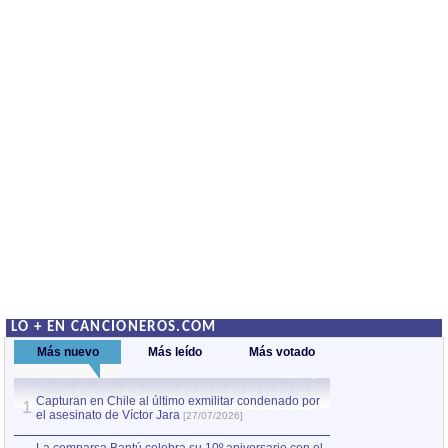
LO + EN CANCIONEROS.COM
Más nuevo
Más leído
Más votado
Capturan en Chile al último exmilitar condenado por
La comparsa Bantú
1
el asesinato de Víctor Jara
mayor desfile de
1
[27/07/2026]
hecho fuera de U
por Manel Gausachs