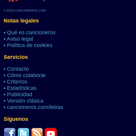
© 2026 CANCIONEROS.COM
Notas legales
•
Qué es cancioneros
•
Aviso legal
•
Política de cookies
Servicios
•
Contacto
•
Cómo colaborar
•
Criterios
•
Estadísticas
•
Publicidad
•
Versión clásica
•
cancioneros.com/letras
Síguenos