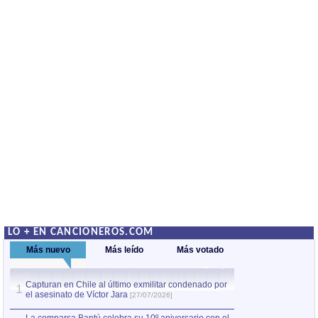
LO + EN CANCIONEROS.COM
Más nuevo
Más leído
Más votado
Capturan en Chile al último exmilitar condenado por
La comparsa Bantú
1
el asesinato de Víctor Jara
mayor desfile de
1
[27/07/2026]
hecho fuera de U
por Manel Gausachs