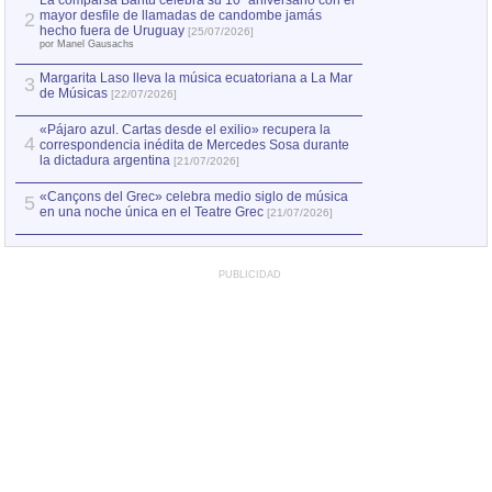
La comparsa Bantú celebra su 10º aniversario con el
mayor desfile de llamadas de candombe jamás
2
Capturan en Chile
2
hecho fuera de Uruguay
[25/07/2026]
el asesinato de Ví
por Manel Gausachs
Margarita Laso lleva la música ecuatoriana a La Mar
3
de Músicas
[22/07/2026]
«Pájaro azul. Cartas desde el exilio» recupera la
4
correspondencia inédita de Mercedes Sosa durante
la dictadura argentina
[21/07/2026]
«Cançons del Grec» celebra medio siglo de música
5
en una noche única en el Teatre Grec
[21/07/2026]
PUBLICIDAD