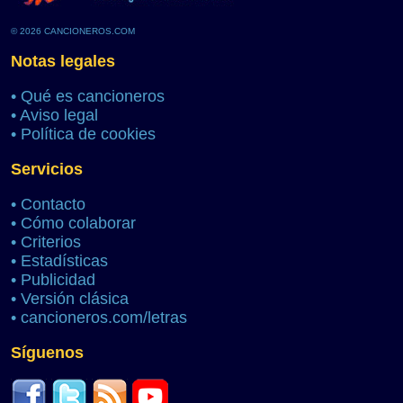
© 2026 CANCIONEROS.COM
Notas legales
•
Qué es cancioneros
•
Aviso legal
•
Política de cookies
Servicios
•
Contacto
•
Cómo colaborar
•
Criterios
•
Estadísticas
•
Publicidad
•
Versión clásica
•
cancioneros.com/letras
Síguenos