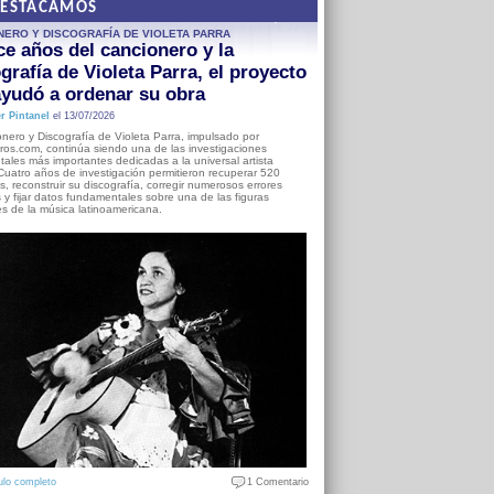
DESTACAMOS
NERO Y DISCOGRAFÍA DE VIOLETA PARRA
e años del cancionero y la
grafía de Violeta Parra, el proyecto
yudó a ordenar su obra
r Pintanel
el 13/07/2026
nero y Discografía de Violeta Parra, impulsado por
ros.com, continúa siendo una de las investigaciones
ales más importantes dedicadas a la universal artista
Cuatro años de investigación permitieron recuperar 520
, reconstruir su discografía, corregir numerosos errores
s y fijar datos fundamentales sobre una de las figuras
es de la música latinoamericana.
ulo completo
1 Comentario