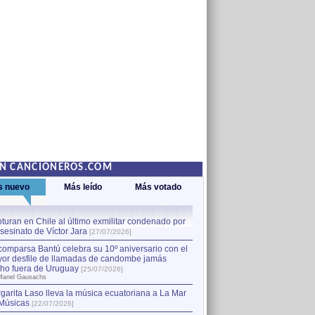
EN CANCIONEROS.COM
s nuevo
Más leído
Más votado
turan en Chile al último exmilitar condenado por
La comparsa Bantú celebra s
asesinato de Víctor Jara
mayor desfile de llamadas
1
[27/07/2026]
hecho fuera de Uruguay
[25
comparsa Bantú celebra su 10º aniversario con el
por Manel Gausachs
or desfile de llamadas de candombe jamás
Capturan en Chile al último
2
ho fuera de Uruguay
[25/07/2026]
el asesinato de Víctor Jara
[
Manel Gausachs
garita Laso lleva la música ecuatoriana a La Mar
Margarita Laso lleva la mús
3
Músicas
de Músicas
[22/07/2026]
[22/07/2026]