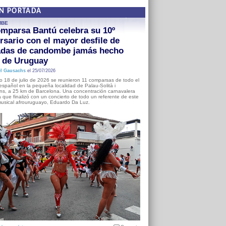
EN PORTADA
MBE
mparsa Bantú celebra su 10º
rsario con el mayor desfile de
adas de candombe jamás hecho
a de Uruguay
l Gausachs
el 25/07/2026
o 18 de julio de 2026 se reunieron 11 comparsas de todo el
o español en la pequeña localidad de Palau-Solità i
s, a 25 km de Barcelona. Una concentración carnavalera
 que finalizó con un concierto de todo un referente de este
usical afrouruguayo, Eduardo Da Luz.