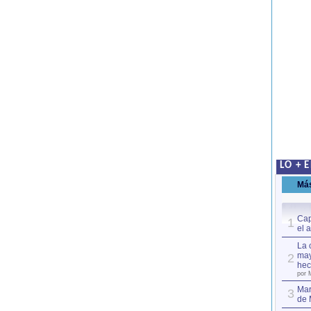
LO + 
Má
Cap
1
el 
La 
may
2
hec
por 
Mar
3
de 