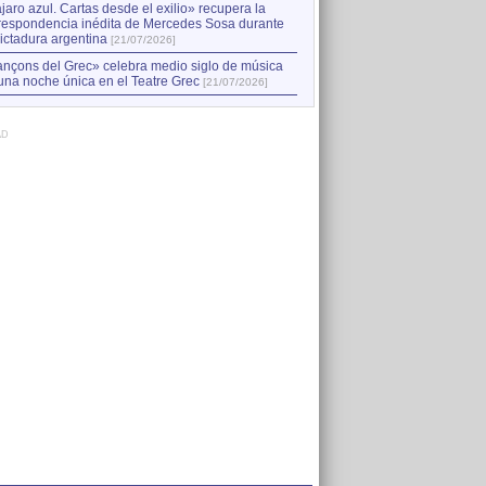
jaro azul. Cartas desde el exilio» recupera la
respondencia inédita de Mercedes Sosa durante
dictadura argentina
[21/07/2026]
nçons del Grec» celebra medio siglo de música
una noche única en el Teatre Grec
[21/07/2026]
AD