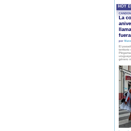
HOY 
CANDO
La co
anive
llam
fuer
por
Mane
El pasad
territori
Plegaman
uruguaya
género m