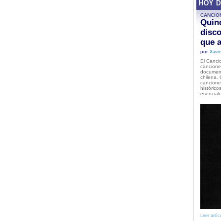
HOY 
CANCIO
Quinc
disco
que a
por
Xavie
El Cancio
cancione
document
chilena. 
canciones
histórico
esencial
Leer artíc