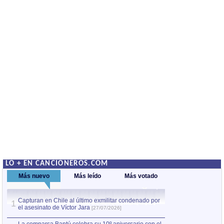
LO + EN CANCIONEROS.COM
Más nuevo
Más leído
Más votado
Capturan en Chile al último exmilitar condenado por
La comparsa Bantú
1
el asesinato de Víctor Jara
mayor desfile de
1
[27/07/2026]
hecho fuera de U
por Manel Gausachs