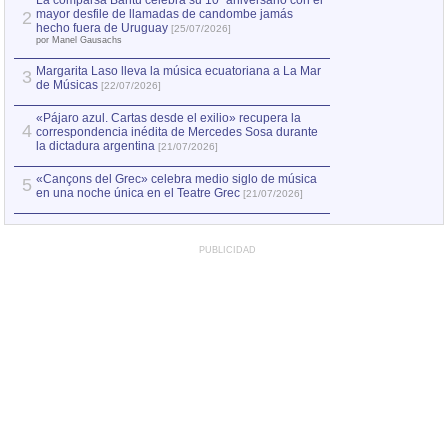
La comparsa Bantú celebra su 10º aniversario con el
mayor desfile de llamadas de candombe jamás
2
Capturan en Chile
2
hecho fuera de Uruguay
[25/07/2026]
el asesinato de Ví
por Manel Gausachs
Margarita Laso lleva la música ecuatoriana a La Mar
Margarita Laso ll
3
3
de Músicas
de Músicas
[22/07/2026]
[22/07
«Pájaro azul. Cartas desde el exilio» recupera la
4
correspondencia inédita de Mercedes Sosa durante
la dictadura argentina
[21/07/2026]
«Cançons del Grec» celebra medio siglo de música
5
en una noche única en el Teatre Grec
[21/07/2026]
PUBLICIDAD