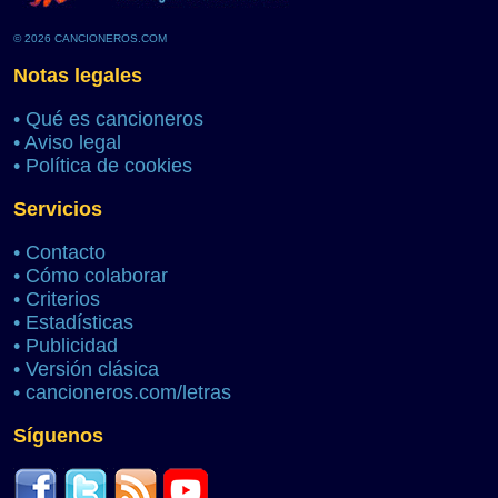
© 2026 CANCIONEROS.COM
Notas legales
•
Qué es cancioneros
•
Aviso legal
•
Política de cookies
Servicios
•
Contacto
•
Cómo colaborar
•
Criterios
•
Estadísticas
•
Publicidad
•
Versión clásica
•
cancioneros.com/letras
Síguenos