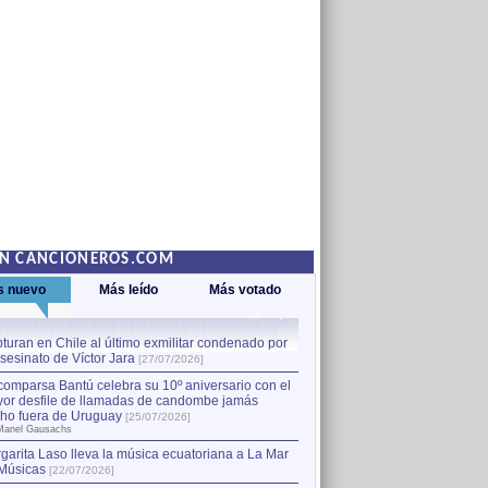
EN CANCIONEROS.COM
s nuevo
Más leído
Más votado
turan en Chile al último exmilitar condenado por
La comparsa Bantú celebra s
asesinato de Víctor Jara
mayor desfile de llamadas
1
[27/07/2026]
hecho fuera de Uruguay
[25
comparsa Bantú celebra su 10º aniversario con el
por Manel Gausachs
or desfile de llamadas de candombe jamás
Capturan en Chile al último
2
ho fuera de Uruguay
[25/07/2026]
el asesinato de Víctor Jara
[
Manel Gausachs
garita Laso lleva la música ecuatoriana a La Mar
Músicas
[22/07/2026]