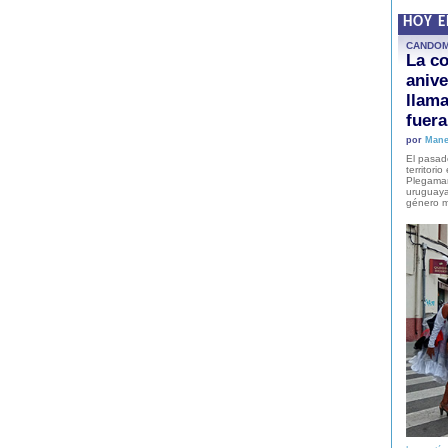
HOY 
CANDO
La co
anive
llam
fuer
por
Mane
El pasad
territori
Plegaman
uruguaya
género m