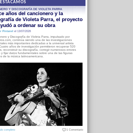
DESTACAMOS
NERO Y DISCOGRAFÍA DE VIOLETA PARRA
e años del cancionero y la
grafía de Violeta Parra, el proyecto
yudó a ordenar su obra
r Pintanel
el 13/07/2026
nero y Discografía de Violeta Parra, impulsado por
ros.com, continúa siendo una de las investigaciones
ales más importantes dedicadas a la universal artista
Cuatro años de investigación permitieron recuperar 520
, reconstruir su discografía, corregir numerosos errores
s y fijar datos fundamentales sobre una de las figuras
es de la música latinoamericana.
ulo completo
1 Comentario