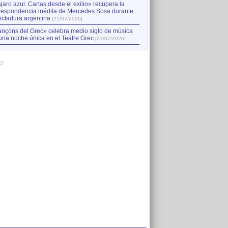
jaro azul. Cartas desde el exilio» recupera la
respondencia inédita de Mercedes Sosa durante
dictadura argentina
[21/07/2026]
nçons del Grec» celebra medio siglo de música
una noche única en el Teatre Grec
[21/07/2026]
AD