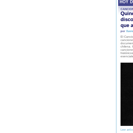
HOY 
CANCIO
Quinc
disco
que a
por
Xavie
El Cancio
cancione
document
chilena. 
canciones
histórico
esencial
Leer artíc