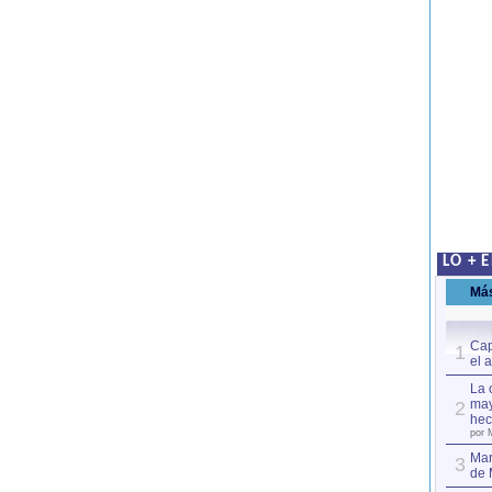
LO + 
Má
Cap
1
el 
La 
may
2
hec
por 
Mar
3
de 