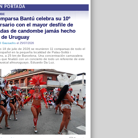
EN PORTADA
MBE
mparsa Bantú celebra su 10º
rsario con el mayor desfile de
adas de candombe jamás hecho
a de Uruguay
l Gausachs
el 25/07/2026
o 18 de julio de 2026 se reunieron 11 comparsas de todo el
o español en la pequeña localidad de Palau-Solità i
s, a 25 km de Barcelona. Una concentración carnavalera
 que finalizó con un concierto de todo un referente de este
usical afrouruguayo, Eduardo Da Luz.