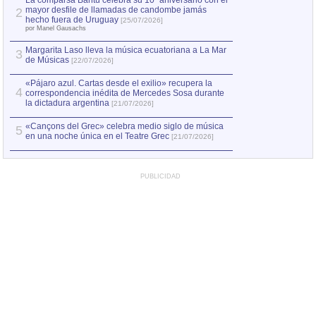
La comparsa Bantú celebra su 10º aniversario con el
mayor desfile de llamadas de candombe jamás
2
Capturan en Chile
2
hecho fuera de Uruguay
[25/07/2026]
el asesinato de Ví
por Manel Gausachs
Margarita Laso lleva la música ecuatoriana a La Mar
3
de Músicas
[22/07/2026]
«Pájaro azul. Cartas desde el exilio» recupera la
4
correspondencia inédita de Mercedes Sosa durante
la dictadura argentina
[21/07/2026]
«Cançons del Grec» celebra medio siglo de música
5
en una noche única en el Teatre Grec
[21/07/2026]
PUBLICIDAD