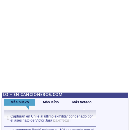
LO + EN CANCIONEROS.COM
Más nuevo
Más leído
Más votado
Capturan en Chile al último exmilitar condenado por
La comparsa Bantú
1
el asesinato de Víctor Jara
mayor desfile de
1
[27/07/2026]
hecho fuera de U
por Manel Gausachs