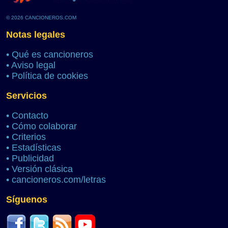
© 2026 CANCIONEROS.COM
Notas legales
•
Qué es cancioneros
•
Aviso legal
•
Política de cookies
Servicios
•
Contacto
•
Cómo colaborar
•
Criterios
•
Estadísticas
•
Publicidad
•
Versión clásica
•
cancioneros.com/letras
Síguenos