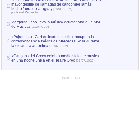
La comparsa Bantú celebra su 10º aniversario con el
mayor desfile de llamadas de candombe jamás
2
Capturan en Chile
2
hecho fuera de Uruguay
[25/07/2026]
el asesinato de Ví
por Manel Gausachs
Margarita Laso lleva la música ecuatoriana a La Mar
Margarita Laso ll
3
3
de Músicas
de Músicas
[22/07/2026]
[22/07
«Pájaro azul. Cartas desde el exilio» recupera la
4
correspondencia inédita de Mercedes Sosa durante
la dictadura argentina
[21/07/2026]
«Cançons del Grec» celebra medio siglo de música
5
en una noche única en el Teatre Grec
[21/07/2026]
PUBLICIDAD