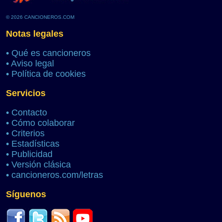
© 2026 CANCIONEROS.COM
Notas legales
•
Qué es cancioneros
•
Aviso legal
•
Política de cookies
Servicios
•
Contacto
•
Cómo colaborar
•
Criterios
•
Estadísticas
•
Publicidad
•
Versión clásica
•
cancioneros.com/letras
Síguenos