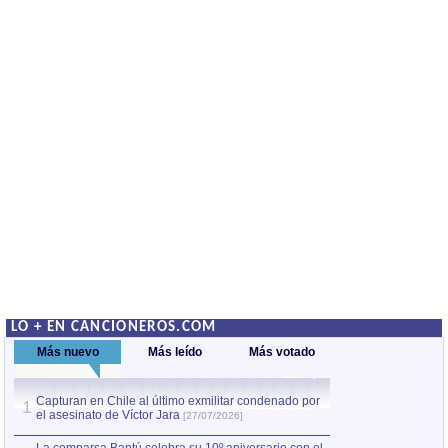
LO + EN CANCIONEROS.COM
Más nuevo
Más leído
Más votado
Capturan en Chile al último exmilitar condenado por
La comparsa Bantú
1
el asesinato de Víctor Jara
mayor desfile de
1
[27/07/2026]
hecho fuera de U
por Manel Gausachs