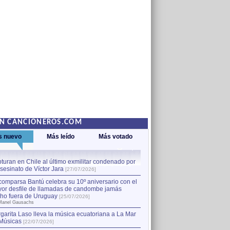
EN CANCIONEROS.COM
s nuevo
Más leído
Más votado
turan en Chile al último exmilitar condenado por
La comparsa Bantú celebra s
asesinato de Víctor Jara
mayor desfile de llamadas
1
[27/07/2026]
hecho fuera de Uruguay
[25
comparsa Bantú celebra su 10º aniversario con el
por Manel Gausachs
or desfile de llamadas de candombe jamás
Capturan en Chile al último
2
ho fuera de Uruguay
[25/07/2026]
el asesinato de Víctor Jara
[
Manel Gausachs
garita Laso lleva la música ecuatoriana a La Mar
Músicas
[22/07/2026]