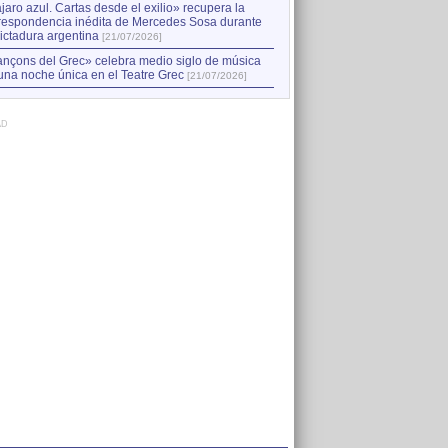
jaro azul. Cartas desde el exilio» recupera la
respondencia inédita de Mercedes Sosa durante
dictadura argentina
[21/07/2026]
nçons del Grec» celebra medio siglo de música
una noche única en el Teatre Grec
[21/07/2026]
AD