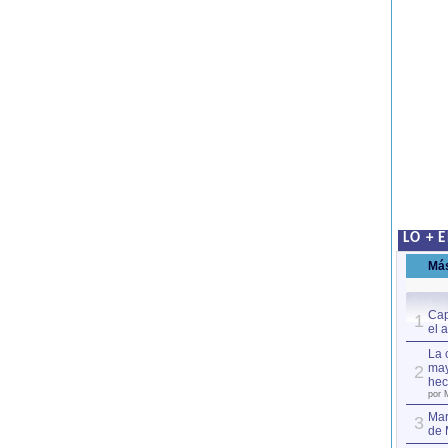
LO + 
Má
Cap
1
el 
La 
may
2
hec
por 
Mar
3
de 