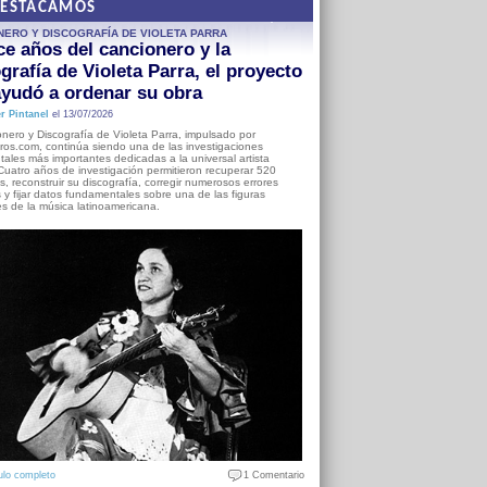
DESTACAMOS
NERO Y DISCOGRAFÍA DE VIOLETA PARRA
e años del cancionero y la
grafía de Violeta Parra, el proyecto
yudó a ordenar su obra
r Pintanel
el 13/07/2026
nero y Discografía de Violeta Parra, impulsado por
ros.com, continúa siendo una de las investigaciones
ales más importantes dedicadas a la universal artista
Cuatro años de investigación permitieron recuperar 520
, reconstruir su discografía, corregir numerosos errores
s y fijar datos fundamentales sobre una de las figuras
es de la música latinoamericana.
ulo completo
1 Comentario