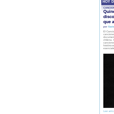
HOY 
CANCIO
Quinc
disco
que a
por
Xavie
El Cancio
cancione
document
chilena. 
canciones
histórico
esencial
Leer artíc