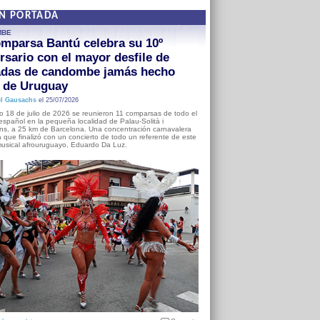
EN PORTADA
MBE
mparsa Bantú celebra su 10º
rsario con el mayor desfile de
adas de candombe jamás hecho
a de Uruguay
l Gausachs
el 25/07/2026
o 18 de julio de 2026 se reunieron 11 comparsas de todo el
o español en la pequeña localidad de Palau-Solità i
s, a 25 km de Barcelona. Una concentración carnavalera
 que finalizó con un concierto de todo un referente de este
usical afrouruguayo, Eduardo Da Luz.