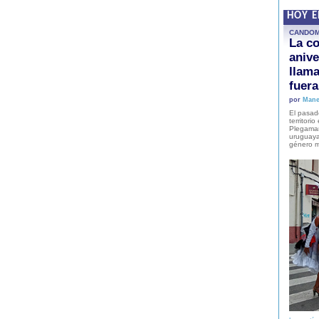
HOY 
CANDO
La co
anive
llam
fuer
por
Mane
El pasad
territori
Plegaman
uruguaya
género m