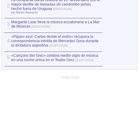
La comparsa Bantú celebra su 10º aniversario con el
mayor desfile de llamadas de candombe jamás
2
Capturan en Chile
2
hecho fuera de Uruguay
[25/07/2026]
el asesinato de Ví
por Manel Gausachs
Margarita Laso lleva la música ecuatoriana a La Mar
3
de Músicas
[22/07/2026]
«Pájaro azul. Cartas desde el exilio» recupera la
4
correspondencia inédita de Mercedes Sosa durante
la dictadura argentina
[21/07/2026]
«Cançons del Grec» celebra medio siglo de música
5
en una noche única en el Teatre Grec
[21/07/2026]
PUBLICIDAD