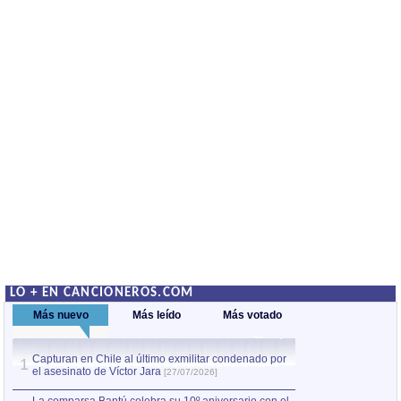
LO + EN CANCIONEROS.COM
Más nuevo
Más leído
Más votado
Capturan en Chile al último exmilitar condenado por
La comparsa Bantú
1
el asesinato de Víctor Jara
mayor desfile de
1
[27/07/2026]
hecho fuera de U
por Manel Gausachs