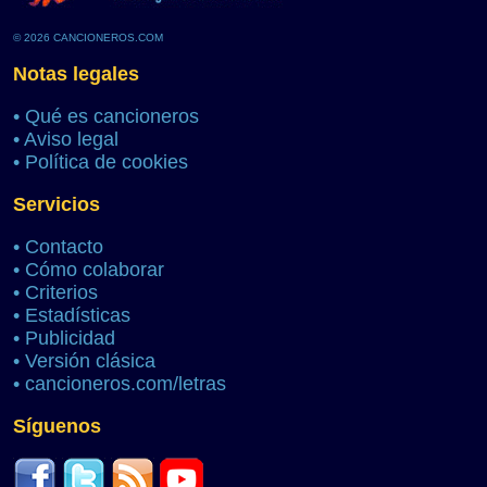
© 2026 CANCIONEROS.COM
Notas legales
•
Qué es cancioneros
•
Aviso legal
•
Política de cookies
Servicios
•
Contacto
•
Cómo colaborar
•
Criterios
•
Estadísticas
•
Publicidad
•
Versión clásica
•
cancioneros.com/letras
Síguenos