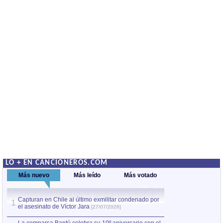
LO + EN CANCIONEROS.COM
Más nuevo
Más leído
Más votado
Capturan en Chile al último exmilitar condenado por
La comparsa Bantú
1
el asesinato de Víctor Jara
mayor desfile de
1
[27/07/2026]
hecho fuera de U
por Manel Gausachs