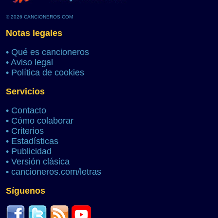
© 2026 CANCIONEROS.COM
Notas legales
•
Qué es cancioneros
•
Aviso legal
•
Política de cookies
Servicios
•
Contacto
•
Cómo colaborar
•
Criterios
•
Estadísticas
•
Publicidad
•
Versión clásica
•
cancioneros.com/letras
Síguenos