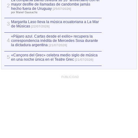
La comparsa Bantú celebra su 10º aniversario con el
mayor desfile de llamadas de candombe jamás
2
Capturan en Chile
2
hecho fuera de Uruguay
[25/07/2026]
el asesinato de Ví
por Manel Gausachs
Margarita Laso lleva la música ecuatoriana a La Mar
3
de Músicas
[22/07/2026]
«Pájaro azul. Cartas desde el exilio» recupera la
4
correspondencia inédita de Mercedes Sosa durante
la dictadura argentina
[21/07/2026]
«Cançons del Grec» celebra medio siglo de música
5
en una noche única en el Teatre Grec
[21/07/2026]
PUBLICIDAD