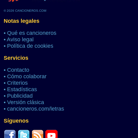
© 2026 CANCIONEROS.COM
Notas legales
•
Qué es cancioneros
•
Aviso legal
•
Política de cookies
Servicios
•
Contacto
•
Cómo colaborar
•
Criterios
•
Estadísticas
•
Publicidad
•
Versión clásica
•
cancioneros.com/letras
Síguenos