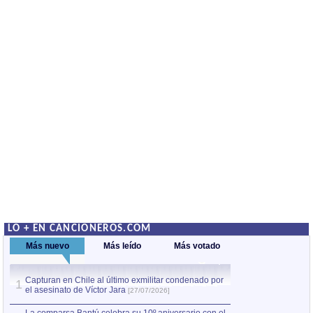
LO + EN CANCIONEROS.COM
Más nuevo
Más leído
Más votado
Capturan en Chile al último exmilitar condenado por
La comparsa Bantú
1
el asesinato de Víctor Jara
mayor desfile de
1
[27/07/2026]
hecho fuera de U
por Manel Gausachs