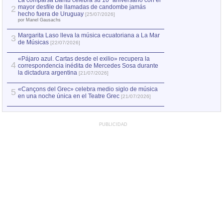
La comparsa Bantú celebra su 10º aniversario con el
mayor desfile de llamadas de candombe jamás
2
Capturan en Chile
2
hecho fuera de Uruguay
[25/07/2026]
el asesinato de Ví
por Manel Gausachs
Margarita Laso lleva la música ecuatoriana a La Mar
3
de Músicas
[22/07/2026]
«Pájaro azul. Cartas desde el exilio» recupera la
4
correspondencia inédita de Mercedes Sosa durante
la dictadura argentina
[21/07/2026]
«Cançons del Grec» celebra medio siglo de música
5
en una noche única en el Teatre Grec
[21/07/2026]
PUBLICIDAD