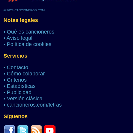
© 2026 CANCIONEROS.COM
Notas legales
•
Qué es cancioneros
•
Aviso legal
•
Política de cookies
Servicios
•
Contacto
•
Cómo colaborar
•
Criterios
•
Estadísticas
•
Publicidad
•
Versión clásica
•
cancioneros.com/letras
Síguenos