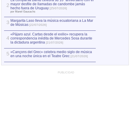
La comparsa Bantú celebra su 10º aniversario con el
mayor desfile de llamadas de candombe jamás
2
Capturan en Chile
2
hecho fuera de Uruguay
[25/07/2026]
el asesinato de Ví
por Manel Gausachs
Margarita Laso lleva la música ecuatoriana a La Mar
3
de Músicas
[22/07/2026]
«Pájaro azul. Cartas desde el exilio» recupera la
4
correspondencia inédita de Mercedes Sosa durante
la dictadura argentina
[21/07/2026]
«Cançons del Grec» celebra medio siglo de música
5
en una noche única en el Teatre Grec
[21/07/2026]
PUBLICIDAD