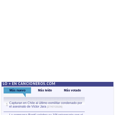
LO + EN CANCIONEROS.COM
Más nuevo
Más leído
Más votado
Capturan en Chile al último exmilitar condenado por
La comparsa Bantú
1
el asesinato de Víctor Jara
mayor desfile de
1
[27/07/2026]
hecho fuera de U
por Manel Gausachs