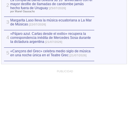
La comparsa Bantú celebra su 10º aniversario con el
mayor desfile de llamadas de candombe jamás
2
Capturan en Chile
2
hecho fuera de Uruguay
[25/07/2026]
el asesinato de Ví
por Manel Gausachs
Margarita Laso lleva la música ecuatoriana a La Mar
3
de Músicas
[22/07/2026]
«Pájaro azul. Cartas desde el exilio» recupera la
4
correspondencia inédita de Mercedes Sosa durante
la dictadura argentina
[21/07/2026]
«Cançons del Grec» celebra medio siglo de música
5
en una noche única en el Teatre Grec
[21/07/2026]
PUBLICIDAD