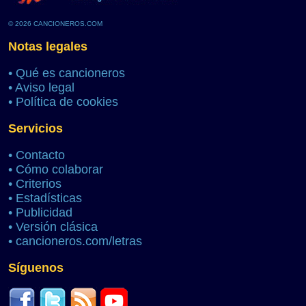
© 2026 CANCIONEROS.COM
Notas legales
•
Qué es cancioneros
•
Aviso legal
•
Política de cookies
Servicios
•
Contacto
•
Cómo colaborar
•
Criterios
•
Estadísticas
•
Publicidad
•
Versión clásica
•
cancioneros.com/letras
Síguenos