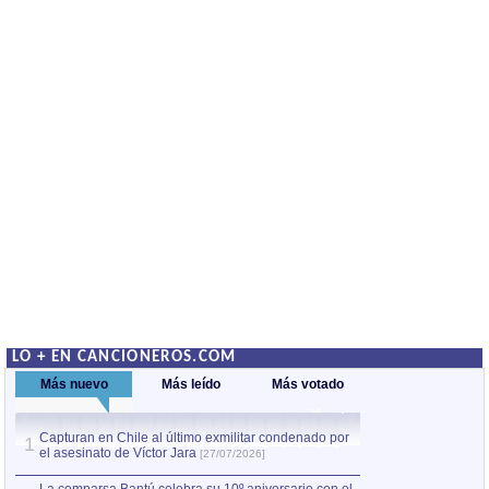
LO + EN CANCIONEROS.COM
Más nuevo
Más leído
Más votado
Capturan en Chile al último exmilitar condenado por
La comparsa Bantú
1
el asesinato de Víctor Jara
mayor desfile de
1
[27/07/2026]
hecho fuera de U
por Manel Gausachs