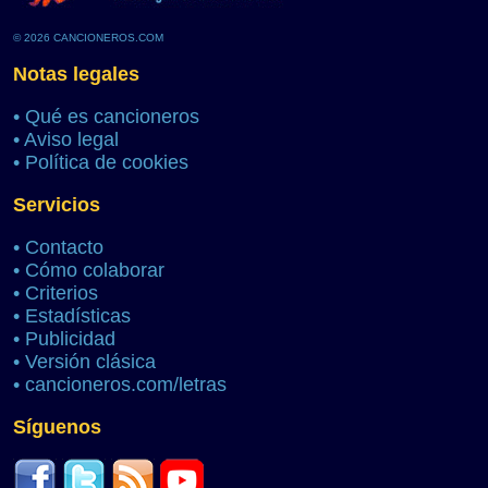
© 2026 CANCIONEROS.COM
Notas legales
•
Qué es cancioneros
•
Aviso legal
•
Política de cookies
Servicios
•
Contacto
•
Cómo colaborar
•
Criterios
•
Estadísticas
•
Publicidad
•
Versión clásica
•
cancioneros.com/letras
Síguenos