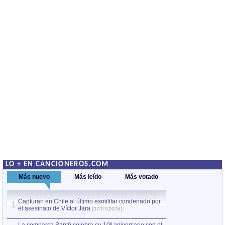
LO + EN CANCIONEROS.COM
Más nuevo
Más leído
Más votado
Capturan en Chile al último exmilitar condenado por
La comparsa Bantú
1
el asesinato de Víctor Jara
mayor desfile de
1
[27/07/2026]
hecho fuera de U
por Manel Gausachs