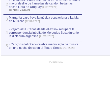
La comparsa Bantú celebra su 10º aniversario con el
mayor desfile de llamadas de candombe jamás
2
Capturan en Chile
2
hecho fuera de Uruguay
[25/07/2026]
el asesinato de Ví
por Manel Gausachs
Margarita Laso lleva la música ecuatoriana a La Mar
3
de Músicas
[22/07/2026]
«Pájaro azul. Cartas desde el exilio» recupera la
4
correspondencia inédita de Mercedes Sosa durante
la dictadura argentina
[21/07/2026]
«Cançons del Grec» celebra medio siglo de música
5
en una noche única en el Teatre Grec
[21/07/2026]
PUBLICIDAD