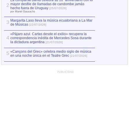
La comparsa Bantú celebra su 10º aniversario con el
mayor desfile de llamadas de candombe jamás
2
Capturan en Chile
2
hecho fuera de Uruguay
[25/07/2026]
el asesinato de Ví
por Manel Gausachs
Margarita Laso lleva la música ecuatoriana a La Mar
3
de Músicas
[22/07/2026]
«Pájaro azul. Cartas desde el exilio» recupera la
4
correspondencia inédita de Mercedes Sosa durante
la dictadura argentina
[21/07/2026]
«Cançons del Grec» celebra medio siglo de música
5
en una noche única en el Teatre Grec
[21/07/2026]
PUBLICIDAD