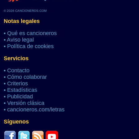
© 2026 CANCIONEROS.COM
Notas legales
•
Qué es cancioneros
•
Aviso legal
•
Política de cookies
Servicios
•
Contacto
•
Cómo colaborar
•
Criterios
•
Estadísticas
•
Publicidad
•
Versión clásica
•
cancioneros.com/letras
Síguenos