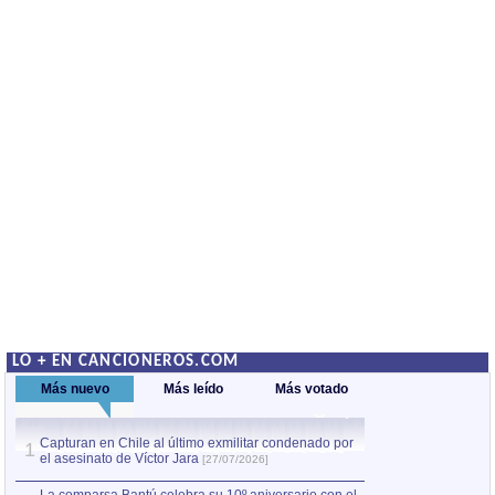
LO + EN CANCIONEROS.COM
Más nuevo
Más leído
Más votado
Capturan en Chile al último exmilitar condenado por
La comparsa Bantú
1
el asesinato de Víctor Jara
mayor desfile de
1
[27/07/2026]
hecho fuera de U
por Manel Gausachs