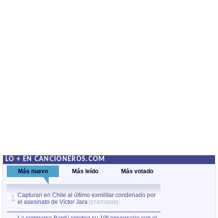
LO + EN CANCIONEROS.COM
Más nuevo
Más leído
Más votado
Capturan en Chile al último exmilitar condenado por
La comparsa Bantú
1
el asesinato de Víctor Jara
mayor desfile de
1
[27/07/2026]
hecho fuera de U
por Manel Gausachs