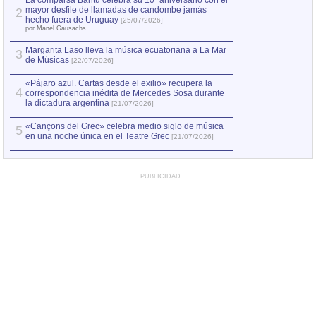
La comparsa Bantú celebra su 10º aniversario con el
mayor desfile de llamadas de candombe jamás
2
Capturan en Chile
2
hecho fuera de Uruguay
[25/07/2026]
el asesinato de Ví
por Manel Gausachs
Margarita Laso lleva la música ecuatoriana a La Mar
Margarita Laso ll
3
3
de Músicas
de Músicas
[22/07/2026]
[22/07
«Pájaro azul. Cartas desde el exilio» recupera la
4
correspondencia inédita de Mercedes Sosa durante
la dictadura argentina
[21/07/2026]
«Cançons del Grec» celebra medio siglo de música
5
en una noche única en el Teatre Grec
[21/07/2026]
PUBLICIDAD