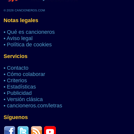
© 2026 CANCIONEROS.COM
Notas legales
•
Qué es cancioneros
•
Aviso legal
•
Política de cookies
Servicios
•
Contacto
•
Cómo colaborar
•
Criterios
•
Estadísticas
•
Publicidad
•
Versión clásica
•
cancioneros.com/letras
Síguenos