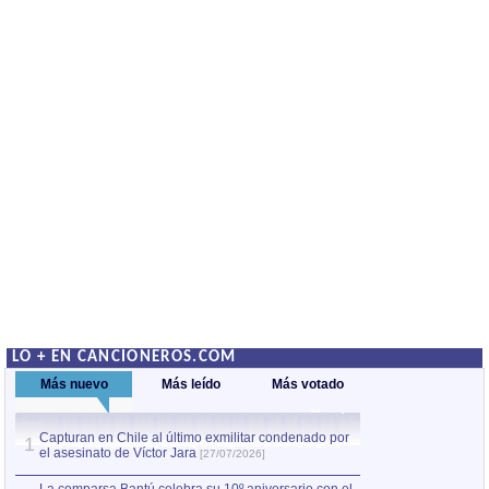
LO + EN CANCIONEROS.COM
Más nuevo
Más leído
Más votado
Capturan en Chile al último exmilitar condenado por
La comparsa Bantú
1
el asesinato de Víctor Jara
mayor desfile de
1
[27/07/2026]
hecho fuera de U
por Manel Gausachs