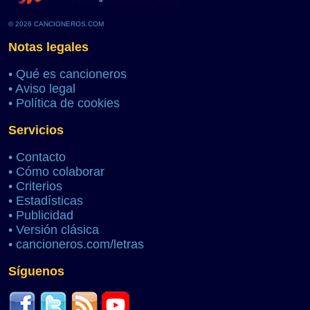
© 2026 CANCIONEROS.COM
Notas legales
•
Qué es cancioneros
•
Aviso legal
•
Política de cookies
Servicios
•
Contacto
•
Cómo colaborar
•
Criterios
•
Estadísticas
•
Publicidad
•
Versión clásica
•
cancioneros.com/letras
Síguenos