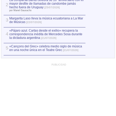
La comparsa Bantú celebra su 10º aniversario con el
mayor desfile de llamadas de candombe jamás
2
Capturan en Chile
2
hecho fuera de Uruguay
[25/07/2026]
el asesinato de Ví
por Manel Gausachs
Margarita Laso lleva la música ecuatoriana a La Mar
3
de Músicas
[22/07/2026]
«Pájaro azul. Cartas desde el exilio» recupera la
4
correspondencia inédita de Mercedes Sosa durante
la dictadura argentina
[21/07/2026]
«Cançons del Grec» celebra medio siglo de música
5
en una noche única en el Teatre Grec
[21/07/2026]
PUBLICIDAD