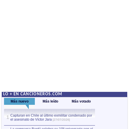
LO + EN CANCIONEROS.COM
Más nuevo
Más leído
Más votado
Capturan en Chile al último exmilitar condenado por
La comparsa Bantú
1
el asesinato de Víctor Jara
mayor desfile de
1
[27/07/2026]
hecho fuera de U
por Manel Gausachs