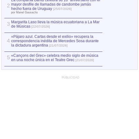
La comparsa Bantú celebra su 10º aniversario con el
mayor desfile de llamadas de candombe jamás
2
Capturan en Chile
2
hecho fuera de Uruguay
[25/07/2026]
el asesinato de Ví
por Manel Gausachs
Margarita Laso lleva la música ecuatoriana a La Mar
3
de Músicas
[22/07/2026]
«Pájaro azul. Cartas desde el exilio» recupera la
4
correspondencia inédita de Mercedes Sosa durante
la dictadura argentina
[21/07/2026]
«Cançons del Grec» celebra medio siglo de música
5
en una noche única en el Teatre Grec
[21/07/2026]
PUBLICIDAD