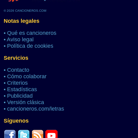
© 2026 CANCIONEROS.COM
Notas legales
•
Qué es cancioneros
•
Aviso legal
•
Política de cookies
Servicios
•
Contacto
•
Cómo colaborar
•
Criterios
•
Estadísticas
•
Publicidad
•
Versión clásica
•
cancioneros.com/letras
Síguenos