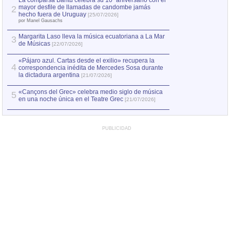
La comparsa Bantú celebra su 10º aniversario con el
mayor desfile de llamadas de candombe jamás
2
hecho fuera de Uruguay
[25/07/2026]
por Manel Gausachs
Margarita Laso lleva la música ecuatoriana a La Mar
3
de Músicas
[22/07/2026]
«Pájaro azul. Cartas desde el exilio» recupera la
4
correspondencia inédita de Mercedes Sosa durante
la dictadura argentina
[21/07/2026]
«Cançons del Grec» celebra medio siglo de música
5
en una noche única en el Teatre Grec
[21/07/2026]
PUBLICIDAD