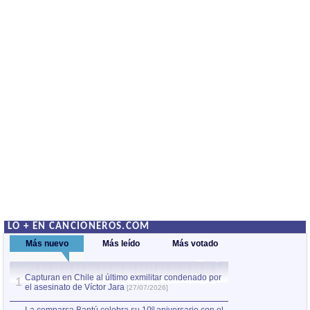
LO + EN CANCIONEROS.COM
Más nuevo
Más leído
Más votado
Capturan en Chile al último exmilitar condenado por
Capturan en Chile
1
1
el asesinato de Víctor Jara
el asesinato de Ví
[27/07/2026]