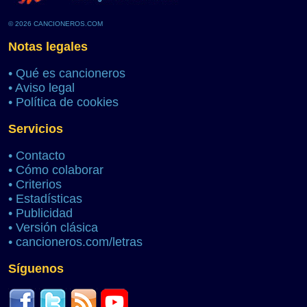
© 2026 CANCIONEROS.COM
Notas legales
•
Qué es cancioneros
•
Aviso legal
•
Política de cookies
Servicios
•
Contacto
•
Cómo colaborar
•
Criterios
•
Estadísticas
•
Publicidad
•
Versión clásica
•
cancioneros.com/letras
Síguenos