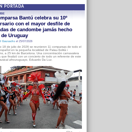
EN PORTADA
MBE
mparsa Bantú celebra su 10º
rsario con el mayor desfile de
adas de candombe jamás hecho
a de Uruguay
l Gausachs
el 25/07/2026
o 18 de julio de 2026 se reunieron 11 comparsas de todo el
o español en la pequeña localidad de Palau-Solità i
s, a 25 km de Barcelona. Una concentración carnavalera
 que finalizó con un concierto de todo un referente de este
usical afrouruguayo, Eduardo Da Luz.