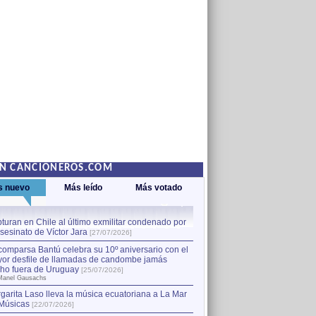
EN CANCIONEROS.COM
s nuevo
Más leído
Más votado
turan en Chile al último exmilitar condenado por
La comparsa Bantú celebra s
asesinato de Víctor Jara
mayor desfile de llamadas
1
[27/07/2026]
hecho fuera de Uruguay
[25
comparsa Bantú celebra su 10º aniversario con el
por Manel Gausachs
or desfile de llamadas de candombe jamás
Capturan en Chile al último
2
ho fuera de Uruguay
[25/07/2026]
el asesinato de Víctor Jara
[
Manel Gausachs
garita Laso lleva la música ecuatoriana a La Mar
Músicas
[22/07/2026]