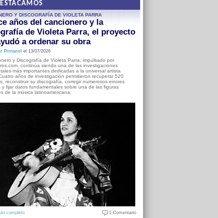
DESTACAMOS
NERO Y DISCOGRAFÍA DE VIOLETA PARRA
e años del cancionero y la
grafía de Violeta Parra, el proyecto
yudó a ordenar su obra
r Pintanel
el 13/07/2026
nero y Discografía de Violeta Parra, impulsado por
ros.com, continúa siendo una de las investigaciones
ales más importantes dedicadas a la universal artista
Cuatro años de investigación permitieron recuperar 520
, reconstruir su discografía, corregir numerosos errores
s y fijar datos fundamentales sobre una de las figuras
es de la música latinoamericana.
ulo completo
1 Comentario