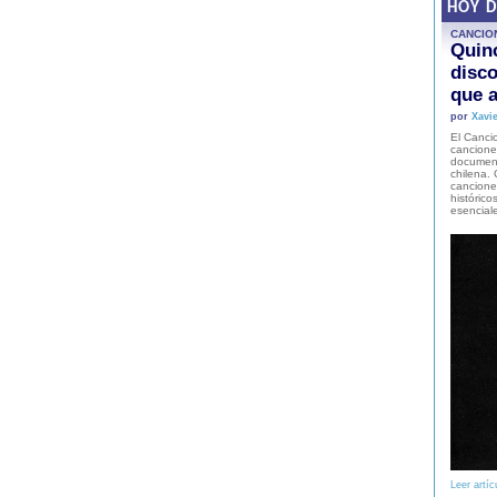
HOY 
CANCIO
Quinc
disco
que a
por
Xavie
El Cancio
cancione
document
chilena. 
canciones
histórico
esencial
Leer artíc