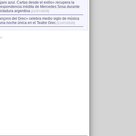
jaro azul. Cartas desde el exilio» recupera la
respondencia inédita de Mercedes Sosa durante
dictadura argentina
[21/07/2026]
nçons del Grec» celebra medio siglo de música
una noche única en el Teatre Grec
[21/07/2026]
AD