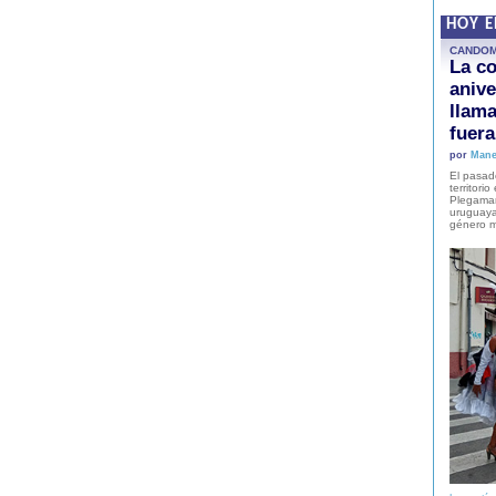
HOY 
CANDO
La co
anive
llam
fuer
por
Mane
El pasad
territori
Plegaman
uruguaya
género m