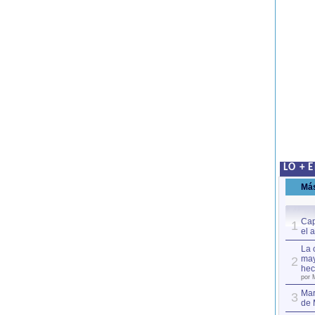
LO + 
Má
Cap
1
el 
La 
may
2
hec
por 
Mar
3
de 