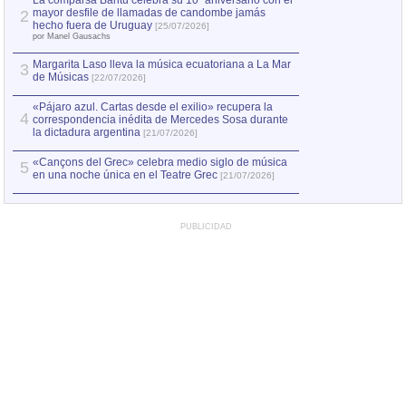
La comparsa Bantú celebra su 10º aniversario con el
mayor desfile de llamadas de candombe jamás
2
Capturan en Chile
2
hecho fuera de Uruguay
[25/07/2026]
el asesinato de Ví
por Manel Gausachs
Margarita Laso lleva la música ecuatoriana a La Mar
3
de Músicas
[22/07/2026]
«Pájaro azul. Cartas desde el exilio» recupera la
4
correspondencia inédita de Mercedes Sosa durante
la dictadura argentina
[21/07/2026]
«Cançons del Grec» celebra medio siglo de música
5
en una noche única en el Teatre Grec
[21/07/2026]
PUBLICIDAD