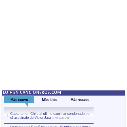
LO + EN CANCIONEROS.COM
Más nuevo
Más leído
Más votado
Capturan en Chile al último exmilitar condenado por
La comparsa Bantú
1
el asesinato de Víctor Jara
mayor desfile de
1
[27/07/2026]
hecho fuera de U
por Manel Gausachs