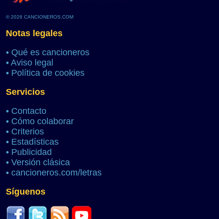
© 2026 CANCIONEROS.COM
Notas legales
•
Qué es cancioneros
•
Aviso legal
•
Política de cookies
Servicios
•
Contacto
•
Cómo colaborar
•
Criterios
•
Estadísticas
•
Publicidad
•
Versión clásica
•
cancioneros.com/letras
Síguenos