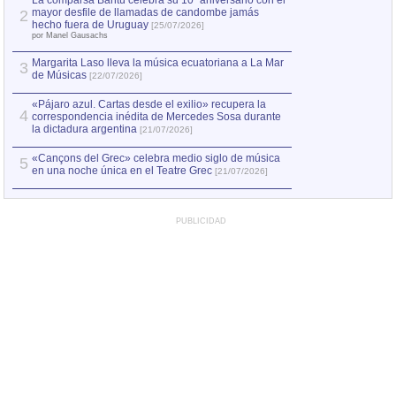
La comparsa Bantú celebra su 10º aniversario con el
mayor desfile de llamadas de candombe jamás
2
Capturan en Chile
2
hecho fuera de Uruguay
[25/07/2026]
el asesinato de Ví
por Manel Gausachs
Margarita Laso lleva la música ecuatoriana a La Mar
3
de Músicas
[22/07/2026]
«Pájaro azul. Cartas desde el exilio» recupera la
4
correspondencia inédita de Mercedes Sosa durante
la dictadura argentina
[21/07/2026]
«Cançons del Grec» celebra medio siglo de música
5
en una noche única en el Teatre Grec
[21/07/2026]
PUBLICIDAD