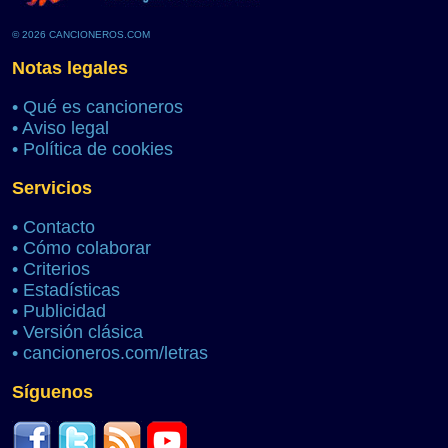
© 2026 CANCIONEROS.COM
Notas legales
•
Qué es cancioneros
•
Aviso legal
•
Política de cookies
Servicios
•
Contacto
•
Cómo colaborar
•
Criterios
•
Estadísticas
•
Publicidad
•
Versión clásica
•
cancioneros.com/letras
Síguenos