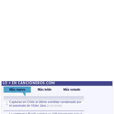
LO + EN CANCIONEROS.COM
Más nuevo
Más leído
Más votado
Capturan en Chile al último exmilitar condenado por
La comparsa Bantú
1
el asesinato de Víctor Jara
mayor desfile de
1
[27/07/2026]
hecho fuera de U
por Manel Gausachs