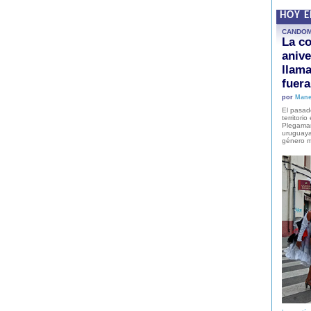
HOY 
CANDO
La co
anive
llam
fuer
por
Mane
El pasad
territori
Plegaman
uruguaya
género m