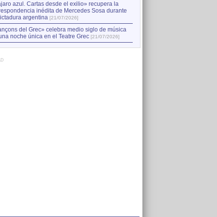
jaro azul. Cartas desde el exilio» recupera la
respondencia inédita de Mercedes Sosa durante
dictadura argentina
[21/07/2026]
nçons del Grec» celebra medio siglo de música
una noche única en el Teatre Grec
[21/07/2026]
AD