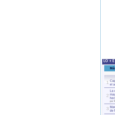
LO + 
Má
Cap
1
el 
La 
may
2
hec
por 
Mar
3
de 