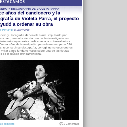
DESTACAMOS
NERO Y DISCOGRAFÍA DE VIOLETA PARRA
e años del cancionero y la
grafía de Violeta Parra, el proyecto
yudó a ordenar su obra
r Pintanel
el 13/07/2026
nero y Discografía de Violeta Parra, impulsado por
ros.com, continúa siendo una de las investigaciones
ales más importantes dedicadas a la universal artista
Cuatro años de investigación permitieron recuperar 520
, reconstruir su discografía, corregir numerosos errores
s y fijar datos fundamentales sobre una de las figuras
es de la música latinoamericana.
ulo completo
1 Comentario