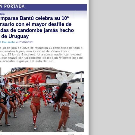
EN PORTADA
MBE
mparsa Bantú celebra su 10º
rsario con el mayor desfile de
adas de candombe jamás hecho
a de Uruguay
l Gausachs
el 25/07/2026
o 18 de julio de 2026 se reunieron 11 comparsas de todo el
o español en la pequeña localidad de Palau-Solità i
s, a 25 km de Barcelona. Una concentración carnavalera
 que finalizó con un concierto de todo un referente de este
usical afrouruguayo, Eduardo Da Luz.