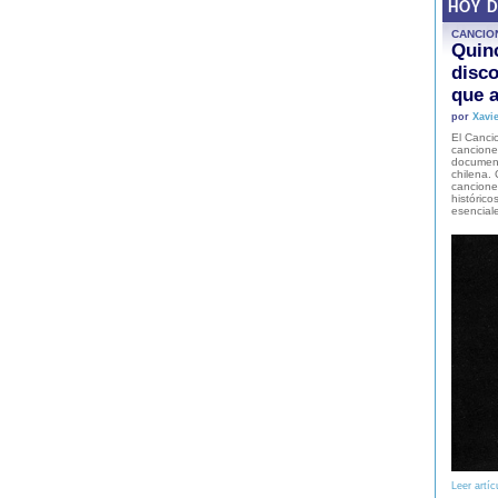
HOY 
CANCIO
Quinc
disco
que a
por
Xavie
El Cancio
cancione
document
chilena. 
canciones
histórico
esencial
Leer artíc