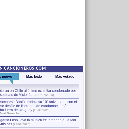
EN CANCIONEROS.COM
s nuevo
Más leído
Más votado
turan en Chile al último exmilitar condenado por
La comparsa Bantú celebra s
asesinato de Víctor Jara
mayor desfile de llamadas
1
[27/07/2026]
hecho fuera de Uruguay
[25
comparsa Bantú celebra su 10º aniversario con el
por Manel Gausachs
or desfile de llamadas de candombe jamás
Capturan en Chile al último
2
ho fuera de Uruguay
[25/07/2026]
el asesinato de Víctor Jara
[
Manel Gausachs
garita Laso lleva la música ecuatoriana a La Mar
Músicas
[22/07/2026]