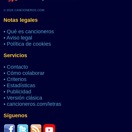
© 2026 CANCIONEROS.COM
Notas legales
•
Qué es cancioneros
•
Aviso legal
•
Política de cookies
Servicios
•
Contacto
•
Cómo colaborar
•
Criterios
•
Estadísticas
•
Publicidad
•
Versión clásica
•
cancioneros.com/letras
Síguenos