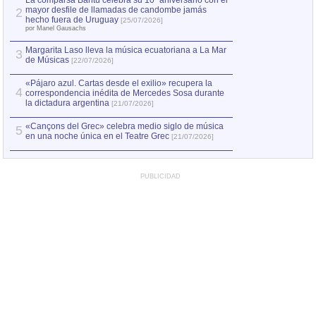
La comparsa Bantú celebra su 10º aniversario con el
mayor desfile de llamadas de candombe jamás
2
Capturan en Chile
2
hecho fuera de Uruguay
[25/07/2026]
el asesinato de Ví
por Manel Gausachs
Margarita Laso lleva la música ecuatoriana a La Mar
3
de Músicas
[22/07/2026]
«Pájaro azul. Cartas desde el exilio» recupera la
4
correspondencia inédita de Mercedes Sosa durante
la dictadura argentina
[21/07/2026]
«Cançons del Grec» celebra medio siglo de música
5
en una noche única en el Teatre Grec
[21/07/2026]
PUBLICIDAD