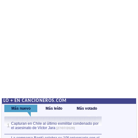
LO + EN CANCIONEROS.COM
Más nuevo
Más leído
Más votado
Capturan en Chile al último exmilitar condenado por
La comparsa Bantú
1
el asesinato de Víctor Jara
mayor desfile de
1
[27/07/2026]
hecho fuera de U
por Manel Gausachs