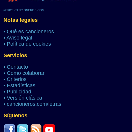
© 2026 CANCIONEROS.COM
Notas legales
•
Qué es cancioneros
•
Aviso legal
•
Política de cookies
Servicios
•
Contacto
•
Cómo colaborar
•
Criterios
•
Estadísticas
•
Publicidad
•
Versión clásica
•
cancioneros.com/letras
Síguenos