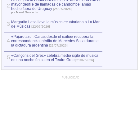
La comparsa Bantú celebra su 10º aniversario con el
mayor desfile de llamadas de candombe jamás
2
Capturan en Chile
2
hecho fuera de Uruguay
[25/07/2026]
el asesinato de Ví
por Manel Gausachs
Margarita Laso lleva la música ecuatoriana a La Mar
3
de Músicas
[22/07/2026]
«Pájaro azul. Cartas desde el exilio» recupera la
4
correspondencia inédita de Mercedes Sosa durante
la dictadura argentina
[21/07/2026]
«Cançons del Grec» celebra medio siglo de música
5
en una noche única en el Teatre Grec
[21/07/2026]
PUBLICIDAD