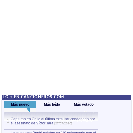
LO + EN CANCIONEROS.COM
Más nuevo
Más leído
Más votado
Capturan en Chile al último exmilitar condenado por
La comparsa Bantú
1
el asesinato de Víctor Jara
mayor desfile de
1
[27/07/2026]
hecho fuera de U
por Manel Gausachs