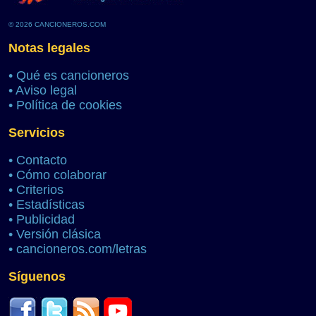
© 2026 CANCIONEROS.COM
Notas legales
•
Qué es cancioneros
•
Aviso legal
•
Política de cookies
Servicios
•
Contacto
•
Cómo colaborar
•
Criterios
•
Estadísticas
•
Publicidad
•
Versión clásica
•
cancioneros.com/letras
Síguenos