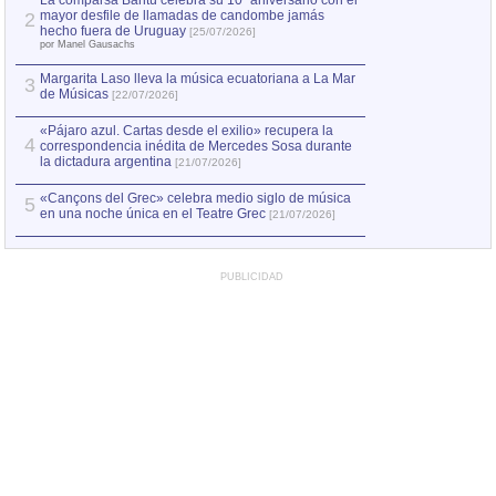
La comparsa Bantú celebra su 10º aniversario con el
mayor desfile de llamadas de candombe jamás
2
Capturan en Chile
2
hecho fuera de Uruguay
[25/07/2026]
el asesinato de Ví
por Manel Gausachs
Margarita Laso lleva la música ecuatoriana a La Mar
3
de Músicas
[22/07/2026]
«Pájaro azul. Cartas desde el exilio» recupera la
4
correspondencia inédita de Mercedes Sosa durante
la dictadura argentina
[21/07/2026]
«Cançons del Grec» celebra medio siglo de música
5
en una noche única en el Teatre Grec
[21/07/2026]
PUBLICIDAD