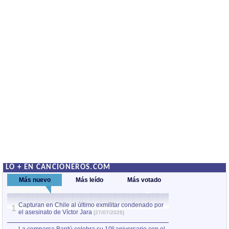
LO + EN CANCIONEROS.COM
Más nuevo
Más leído
Más votado
Capturan en Chile al último exmilitar condenado por
La comparsa Bantú
1
el asesinato de Víctor Jara
mayor desfile de
1
[27/07/2026]
hecho fuera de U
por Manel Gausachs