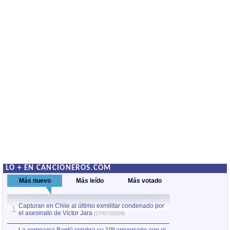
LO + EN CANCIONEROS.COM
Más nuevo
Más leído
Más votado
Capturan en Chile al último exmilitar condenado por
La comparsa Bantú
1
el asesinato de Víctor Jara
mayor desfile de
1
[27/07/2026]
hecho fuera de U
por Manel Gausachs