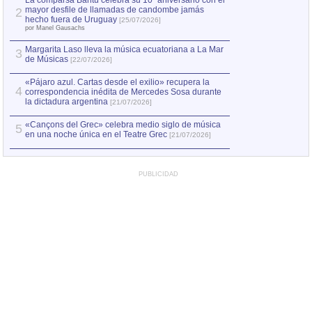
La comparsa Bantú celebra su 10º aniversario con el
mayor desfile de llamadas de candombe jamás
2
Capturan en Chile
2
hecho fuera de Uruguay
[25/07/2026]
el asesinato de Ví
por Manel Gausachs
Margarita Laso lleva la música ecuatoriana a La Mar
3
de Músicas
[22/07/2026]
«Pájaro azul. Cartas desde el exilio» recupera la
4
correspondencia inédita de Mercedes Sosa durante
la dictadura argentina
[21/07/2026]
«Cançons del Grec» celebra medio siglo de música
5
en una noche única en el Teatre Grec
[21/07/2026]
PUBLICIDAD