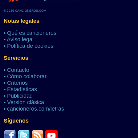
© 2026 CANCIONEROS.COM
Notas legales
•
Qué es cancioneros
•
Aviso legal
•
Política de cookies
Servicios
•
Contacto
•
Cómo colaborar
•
Criterios
•
Estadísticas
•
Publicidad
•
Versión clásica
•
cancioneros.com/letras
Síguenos