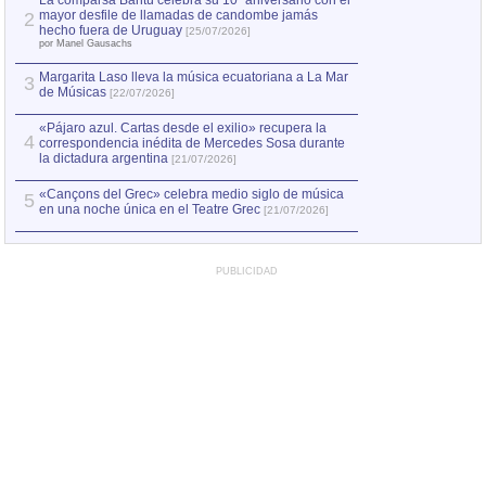
La comparsa Bantú celebra su 10º aniversario con el
mayor desfile de llamadas de candombe jamás
2
Capturan en Chile
2
hecho fuera de Uruguay
[25/07/2026]
el asesinato de Ví
por Manel Gausachs
Margarita Laso lleva la música ecuatoriana a La Mar
Margarita Laso ll
3
3
de Músicas
de Músicas
[22/07/2026]
[22/07
«Pájaro azul. Cartas desde el exilio» recupera la
4
correspondencia inédita de Mercedes Sosa durante
la dictadura argentina
[21/07/2026]
«Cançons del Grec» celebra medio siglo de música
5
en una noche única en el Teatre Grec
[21/07/2026]
PUBLICIDAD