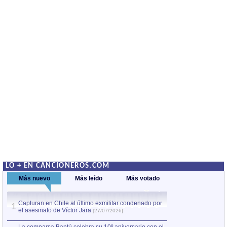
LO + EN CANCIONEROS.COM
Más nuevo
Más leído
Más votado
Capturan en Chile al último exmilitar condenado por
La comparsa Bantú
1
el asesinato de Víctor Jara
mayor desfile de
1
[27/07/2026]
hecho fuera de U
por Manel Gausachs