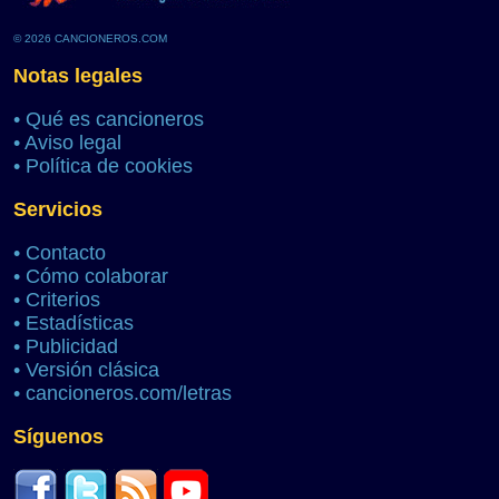
© 2026 CANCIONEROS.COM
Notas legales
•
Qué es cancioneros
•
Aviso legal
•
Política de cookies
Servicios
•
Contacto
•
Cómo colaborar
•
Criterios
•
Estadísticas
•
Publicidad
•
Versión clásica
•
cancioneros.com/letras
Síguenos