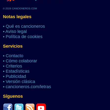
© 2026 CANCIONEROS.COM
Notas legales
•
Qué es cancioneros
•
Aviso legal
•
Política de cookies
Servicios
•
Contacto
•
Cómo colaborar
•
Criterios
•
Estadísticas
•
Publicidad
•
Versión clásica
•
cancioneros.com/letras
Síguenos