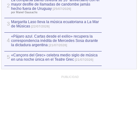
La comparsa Bantú celebra su 10º aniversario con el
mayor desfile de llamadas de candombe jamás
2
Capturan en Chile
2
hecho fuera de Uruguay
[25/07/2026]
el asesinato de Ví
por Manel Gausachs
Margarita Laso lleva la música ecuatoriana a La Mar
3
de Músicas
[22/07/2026]
«Pájaro azul. Cartas desde el exilio» recupera la
4
correspondencia inédita de Mercedes Sosa durante
la dictadura argentina
[21/07/2026]
«Cançons del Grec» celebra medio siglo de música
5
en una noche única en el Teatre Grec
[21/07/2026]
PUBLICIDAD