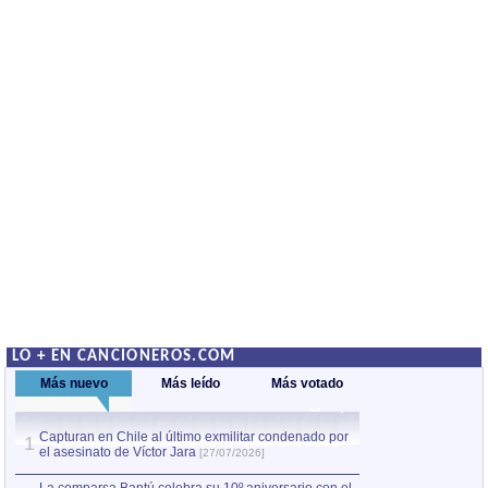
LO + EN CANCIONEROS.COM
Más nuevo
Más leído
Más votado
Capturan en Chile al último exmilitar condenado por
La comparsa Bantú
1
el asesinato de Víctor Jara
mayor desfile de
1
[27/07/2026]
hecho fuera de U
por Manel Gausachs