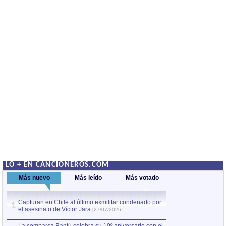
LO + EN CANCIONEROS.COM
Más nuevo
Más leído
Más votado
Capturan en Chile al último exmilitar condenado por
Capturan en Chile
1
1
el asesinato de Víctor Jara
el asesinato de Ví
[27/07/2026]