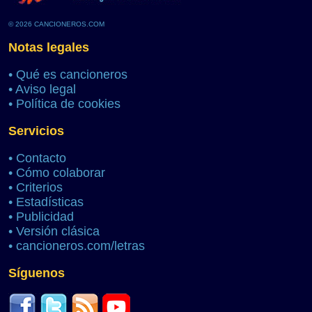
© 2026 CANCIONEROS.COM
Notas legales
•
Qué es cancioneros
•
Aviso legal
•
Política de cookies
Servicios
•
Contacto
•
Cómo colaborar
•
Criterios
•
Estadísticas
•
Publicidad
•
Versión clásica
•
cancioneros.com/letras
Síguenos