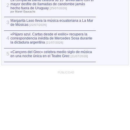
La comparsa Bantú celebra su 10º aniversario con el
mayor desfile de llamadas de candombe jamás
2
hecho fuera de Uruguay
[25/07/2026]
por Manel Gausachs
Margarita Laso lleva la música ecuatoriana a La Mar
3
de Músicas
[22/07/2026]
«Pájaro azul. Cartas desde el exilio» recupera la
4
correspondencia inédita de Mercedes Sosa durante
la dictadura argentina
[21/07/2026]
«Cançons del Grec» celebra medio siglo de música
5
en una noche única en el Teatre Grec
[21/07/2026]
PUBLICIDAD