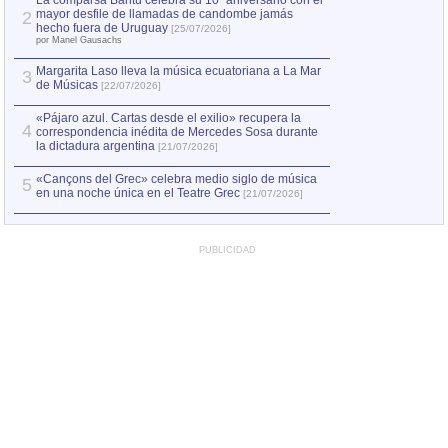
La comparsa Bantú celebra su 10º aniversario con el
mayor desfile de llamadas de candombe jamás
2
Capturan en Chile
2
hecho fuera de Uruguay
[25/07/2026]
el asesinato de Ví
por Manel Gausachs
Margarita Laso lleva la música ecuatoriana a La Mar
3
de Músicas
[22/07/2026]
«Pájaro azul. Cartas desde el exilio» recupera la
4
correspondencia inédita de Mercedes Sosa durante
la dictadura argentina
[21/07/2026]
«Cançons del Grec» celebra medio siglo de música
5
en una noche única en el Teatre Grec
[21/07/2026]
PUBLICIDAD