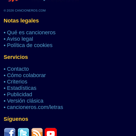
© 2026 CANCIONEROS.COM
Notas legales
•
Qué es cancioneros
•
Aviso legal
•
Política de cookies
Servicios
•
Contacto
•
Cómo colaborar
•
Criterios
•
Estadísticas
•
Publicidad
•
Versión clásica
•
cancioneros.com/letras
Síguenos