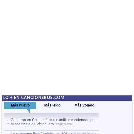
LO + EN CANCIONEROS.COM
Más nuevo
Más leído
Más votado
Capturan en Chile al último exmilitar condenado por
La comparsa Bantú
1
el asesinato de Víctor Jara
mayor desfile de
1
[27/07/2026]
hecho fuera de U
por Manel Gausachs