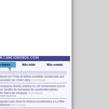
EN CANCIONEROS.COM
s nuevo
Más leído
Más votado
turan en Chile al último exmilitar condenado por
La comparsa Bantú celebra s
asesinato de Víctor Jara
mayor desfile de llamadas
1
[27/07/2026]
hecho fuera de Uruguay
[25
comparsa Bantú celebra su 10º aniversario con el
por Manel Gausachs
or desfile de llamadas de candombe jamás
Capturan en Chile al último
2
ho fuera de Uruguay
[25/07/2026]
el asesinato de Víctor Jara
[
Manel Gausachs
garita Laso lleva la música ecuatoriana a La Mar
Margarita Laso lleva la mús
3
Músicas
de Músicas
[22/07/2026]
[22/07/2026]