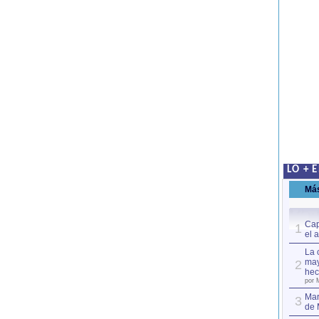
LO + 
Má
Cap
1
el 
La 
may
2
hec
por 
Mar
3
de 