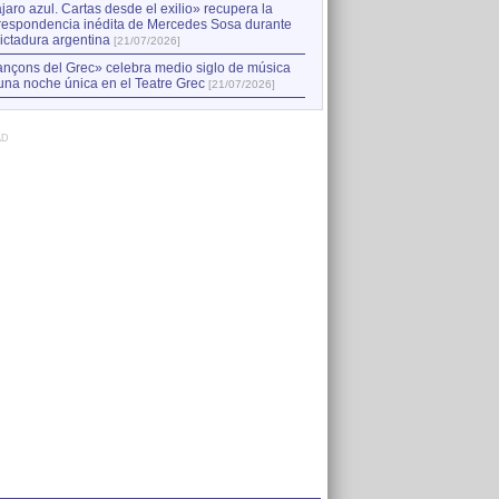
jaro azul. Cartas desde el exilio» recupera la
respondencia inédita de Mercedes Sosa durante
dictadura argentina
[21/07/2026]
nçons del Grec» celebra medio siglo de música
una noche única en el Teatre Grec
[21/07/2026]
AD