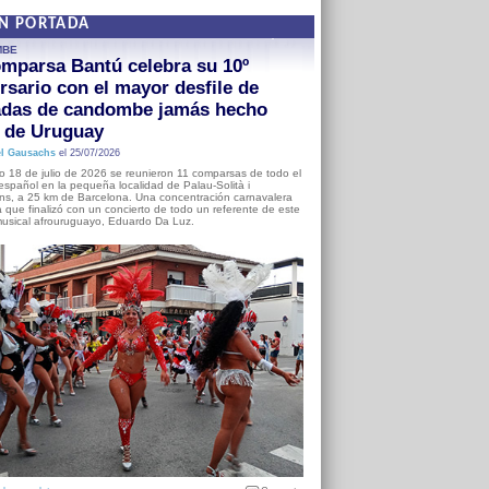
EN PORTADA
MBE
mparsa Bantú celebra su 10º
rsario con el mayor desfile de
adas de candombe jamás hecho
a de Uruguay
l Gausachs
el 25/07/2026
o 18 de julio de 2026 se reunieron 11 comparsas de todo el
o español en la pequeña localidad de Palau-Solità i
s, a 25 km de Barcelona. Una concentración carnavalera
 que finalizó con un concierto de todo un referente de este
usical afrouruguayo, Eduardo Da Luz.