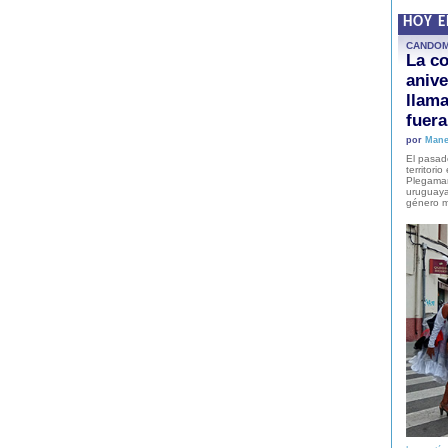
HOY 
CANDO
La co
anive
llam
fuer
por
Mane
El pasad
territori
Plegaman
uruguaya
género m