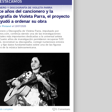
DESTACAMOS
NERO Y DISCOGRAFÍA DE VIOLETA PARRA
e años del cancionero y la
grafía de Violeta Parra, el proyecto
yudó a ordenar su obra
r Pintanel
el 13/07/2026
nero y Discografía de Violeta Parra, impulsado por
ros.com, continúa siendo una de las investigaciones
ales más importantes dedicadas a la universal artista
Cuatro años de investigación permitieron recuperar 520
, reconstruir su discografía, corregir numerosos errores
s y fijar datos fundamentales sobre una de las figuras
es de la música latinoamericana.
ulo completo
1 Comentario