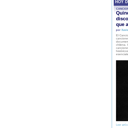
HOY 
CANCIO
Quinc
disco
que a
por
Xavie
El Cancio
cancione
document
chilena. 
canciones
histórico
esencial
Leer artíc