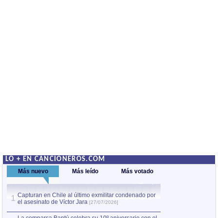
LO + EN CANCIONEROS.COM
Más nuevo
Más leído
Más votado
Capturan en Chile al último exmilitar condenado por
La comparsa Bantú
1
el asesinato de Víctor Jara
mayor desfile de
1
[27/07/2026]
hecho fuera de U
por Manel Gausachs