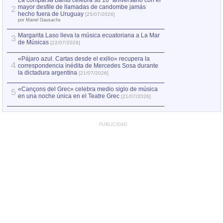
La comparsa Bantú celebra su 10º aniversario con el
mayor desfile de llamadas de candombe jamás
2
Capturan en Chile
2
hecho fuera de Uruguay
[25/07/2026]
el asesinato de Ví
por Manel Gausachs
Margarita Laso lleva la música ecuatoriana a La Mar
3
de Músicas
[22/07/2026]
«Pájaro azul. Cartas desde el exilio» recupera la
4
correspondencia inédita de Mercedes Sosa durante
la dictadura argentina
[21/07/2026]
«Cançons del Grec» celebra medio siglo de música
5
en una noche única en el Teatre Grec
[21/07/2026]
PUBLICIDAD