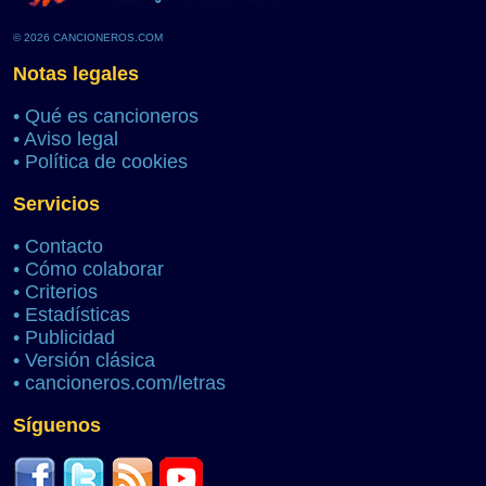
© 2026 CANCIONEROS.COM
Notas legales
•
Qué es cancioneros
•
Aviso legal
•
Política de cookies
Servicios
•
Contacto
•
Cómo colaborar
•
Criterios
•
Estadísticas
•
Publicidad
•
Versión clásica
•
cancioneros.com/letras
Síguenos