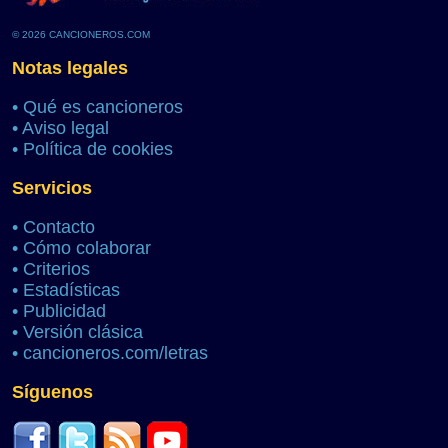
© 2026 CANCIONEROS.COM
Notas legales
•
Qué es cancioneros
•
Aviso legal
•
Política de cookies
Servicios
•
Contacto
•
Cómo colaborar
•
Criterios
•
Estadísticas
•
Publicidad
•
Versión clásica
•
cancioneros.com/letras
Síguenos