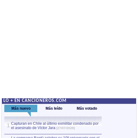
LO + EN CANCIONEROS.COM
Más nuevo
Más leído
Más votado
Capturan en Chile al último exmilitar condenado por
La comparsa Bantú
1
el asesinato de Víctor Jara
mayor desfile de
1
[27/07/2026]
hecho fuera de U
por Manel Gausachs