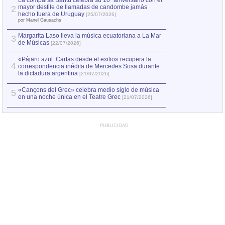
La comparsa Bantú celebra su 10º aniversario con el
mayor desfile de llamadas de candombe jamás
2
Capturan en Chile
2
hecho fuera de Uruguay
[25/07/2026]
el asesinato de Ví
por Manel Gausachs
Margarita Laso lleva la música ecuatoriana a La Mar
3
de Músicas
[22/07/2026]
«Pájaro azul. Cartas desde el exilio» recupera la
4
correspondencia inédita de Mercedes Sosa durante
la dictadura argentina
[21/07/2026]
«Cançons del Grec» celebra medio siglo de música
5
en una noche única en el Teatre Grec
[21/07/2026]
PUBLICIDAD