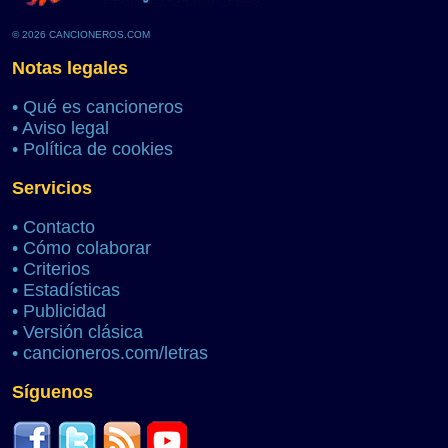
© 2026 CANCIONEROS.COM
Notas legales
•
Qué es cancioneros
•
Aviso legal
•
Política de cookies
Servicios
•
Contacto
•
Cómo colaborar
•
Criterios
•
Estadísticas
•
Publicidad
•
Versión clásica
•
cancioneros.com/letras
Síguenos