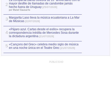
La comparsa Bantú celebra su 10º aniversario con el
mayor desfile de llamadas de candombe jamás
2
Capturan en Chile
2
hecho fuera de Uruguay
[25/07/2026]
el asesinato de Ví
por Manel Gausachs
Margarita Laso lleva la música ecuatoriana a La Mar
3
de Músicas
[22/07/2026]
«Pájaro azul. Cartas desde el exilio» recupera la
4
correspondencia inédita de Mercedes Sosa durante
la dictadura argentina
[21/07/2026]
«Cançons del Grec» celebra medio siglo de música
5
en una noche única en el Teatre Grec
[21/07/2026]
PUBLICIDAD