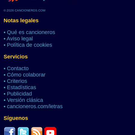
© 2026 CANCIONEROS.COM
Notas legales
•
Qué es cancioneros
•
Aviso legal
•
Política de cookies
Servicios
•
Contacto
•
Cómo colaborar
•
Criterios
•
Estadísticas
•
Publicidad
•
Versión clásica
•
cancioneros.com/letras
Síguenos