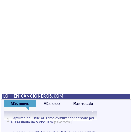
LO + EN CANCIONEROS.COM
Más nuevo
Más leído
Más votado
Capturan en Chile al último exmilitar condenado por
La comparsa Bantú
1
el asesinato de Víctor Jara
mayor desfile de
1
[27/07/2026]
hecho fuera de U
por Manel Gausachs