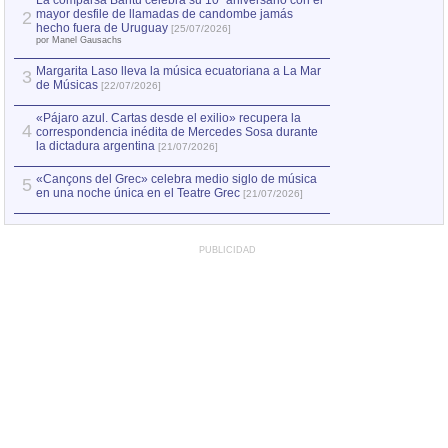
La comparsa Bantú celebra su 10º aniversario con el
mayor desfile de llamadas de candombe jamás
2
Capturan en Chile
2
hecho fuera de Uruguay
[25/07/2026]
el asesinato de Ví
por Manel Gausachs
Margarita Laso lleva la música ecuatoriana a La Mar
Margarita Laso ll
3
3
de Músicas
de Músicas
[22/07/2026]
[22/07
«Pájaro azul. Cartas desde el exilio» recupera la
4
correspondencia inédita de Mercedes Sosa durante
la dictadura argentina
[21/07/2026]
«Cançons del Grec» celebra medio siglo de música
5
en una noche única en el Teatre Grec
[21/07/2026]
PUBLICIDAD