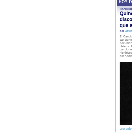
HOY 
CANCIO
Quinc
disco
que a
por
Xavie
El Cancio
cancione
document
chilena. 
canciones
histórico
esencial
Leer artíc