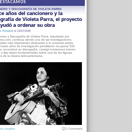
DESTACAMOS
NERO Y DISCOGRAFÍA DE VIOLETA PARRA
e años del cancionero y la
grafía de Violeta Parra, el proyecto
yudó a ordenar su obra
r Pintanel
el 13/07/2026
nero y Discografía de Violeta Parra, impulsado por
ros.com, continúa siendo una de las investigaciones
ales más importantes dedicadas a la universal artista
Cuatro años de investigación permitieron recuperar 520
, reconstruir su discografía, corregir numerosos errores
s y fijar datos fundamentales sobre una de las figuras
es de la música latinoamericana.
ulo completo
1 Comentario