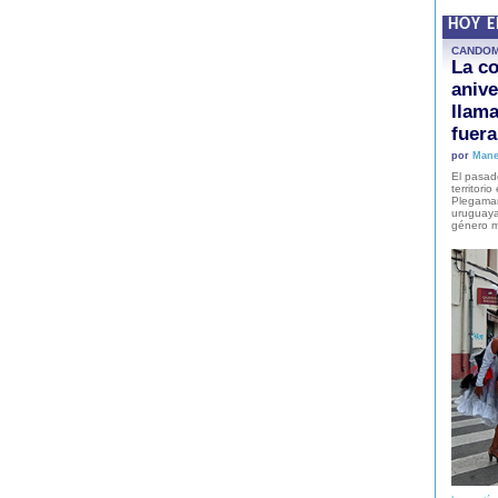
HOY 
CANDO
La co
anive
llam
fuer
por
Mane
El pasad
territori
Plegaman
uruguaya
género m