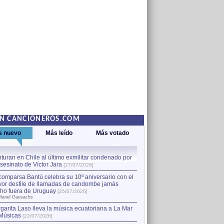
EN CANCIONEROS.COM
s nuevo
Más leído
Más votado
turan en Chile al último exmilitar condenado por
La comparsa Bantú celebra s
asesinato de Víctor Jara
mayor desfile de llamadas
1
[27/07/2026]
hecho fuera de Uruguay
[25
comparsa Bantú celebra su 10º aniversario con el
por Manel Gausachs
or desfile de llamadas de candombe jamás
Capturan en Chile al último
2
ho fuera de Uruguay
[25/07/2026]
el asesinato de Víctor Jara
[
Manel Gausachs
garita Laso lleva la música ecuatoriana a La Mar
Margarita Laso lleva la mús
3
Músicas
de Músicas
[22/07/2026]
[22/07/2026]