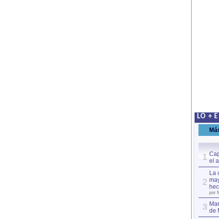
LO + 
Má
Cap
1
el 
La 
may
2
hec
por 
Mar
3
de 