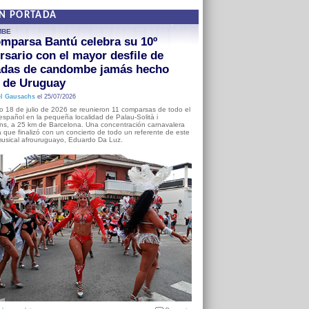
EN PORTADA
MBE
mparsa Bantú celebra su 10º
rsario con el mayor desfile de
adas de candombe jamás hecho
a de Uruguay
l Gausachs
el 25/07/2026
o 18 de julio de 2026 se reunieron 11 comparsas de todo el
o español en la pequeña localidad de Palau-Solità i
s, a 25 km de Barcelona. Una concentración carnavalera
 que finalizó con un concierto de todo un referente de este
usical afrouruguayo, Eduardo Da Luz.