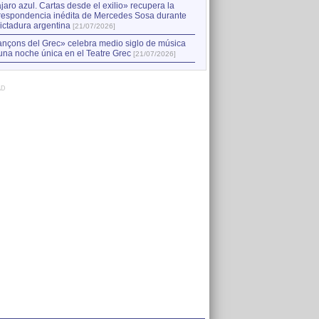
jaro azul. Cartas desde el exilio» recupera la
respondencia inédita de Mercedes Sosa durante
dictadura argentina
[21/07/2026]
nçons del Grec» celebra medio siglo de música
una noche única en el Teatre Grec
[21/07/2026]
AD