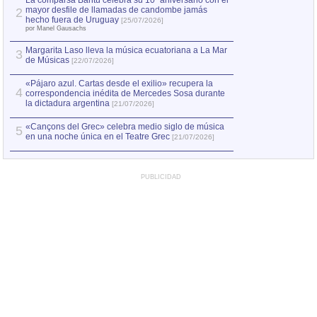
La comparsa Bantú celebra su 10º aniversario con el
mayor desfile de llamadas de candombe jamás
2
Capturan en Chile
2
hecho fuera de Uruguay
[25/07/2026]
el asesinato de Ví
por Manel Gausachs
Margarita Laso lleva la música ecuatoriana a La Mar
3
de Músicas
[22/07/2026]
«Pájaro azul. Cartas desde el exilio» recupera la
4
correspondencia inédita de Mercedes Sosa durante
la dictadura argentina
[21/07/2026]
«Cançons del Grec» celebra medio siglo de música
5
en una noche única en el Teatre Grec
[21/07/2026]
PUBLICIDAD