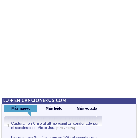
LO + EN CANCIONEROS.COM
Más nuevo
Más leído
Más votado
Capturan en Chile al último exmilitar condenado por
La comparsa Bantú
1
el asesinato de Víctor Jara
mayor desfile de
1
[27/07/2026]
hecho fuera de U
por Manel Gausachs