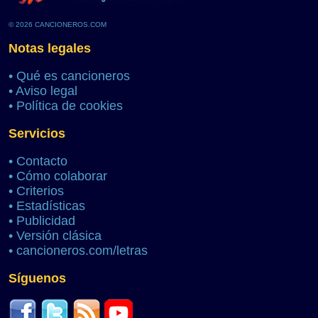
© 2026 CANCIONEROS.COM
Notas legales
•
Qué es cancioneros
•
Aviso legal
•
Política de cookies
Servicios
•
Contacto
•
Cómo colaborar
•
Criterios
•
Estadísticas
•
Publicidad
•
Versión clásica
•
cancioneros.com/letras
Síguenos