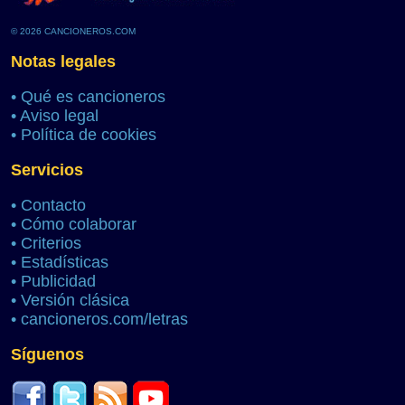
© 2026 CANCIONEROS.COM
Notas legales
•
Qué es cancioneros
•
Aviso legal
•
Política de cookies
Servicios
•
Contacto
•
Cómo colaborar
•
Criterios
•
Estadísticas
•
Publicidad
•
Versión clásica
•
cancioneros.com/letras
Síguenos