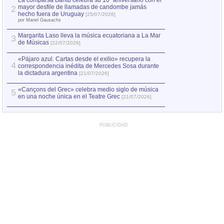
La comparsa Bantú celebra su 10º aniversario con el
mayor desfile de llamadas de candombe jamás
2
Capturan en Chile
2
hecho fuera de Uruguay
[25/07/2026]
el asesinato de Ví
por Manel Gausachs
Margarita Laso lleva la música ecuatoriana a La Mar
Margarita Laso ll
3
3
de Músicas
de Músicas
[22/07/2026]
[22/07
«Pájaro azul. Cartas desde el exilio» recupera la
4
correspondencia inédita de Mercedes Sosa durante
la dictadura argentina
[21/07/2026]
«Cançons del Grec» celebra medio siglo de música
5
en una noche única en el Teatre Grec
[21/07/2026]
PUBLICIDAD