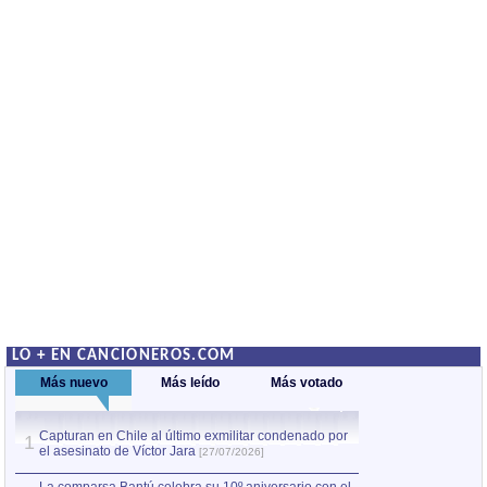
LO + EN CANCIONEROS.COM
Más nuevo
Más leído
Más votado
Capturan en Chile al último exmilitar condenado por
La comparsa Bantú
1
el asesinato de Víctor Jara
mayor desfile de
1
[27/07/2026]
hecho fuera de U
por Manel Gausachs