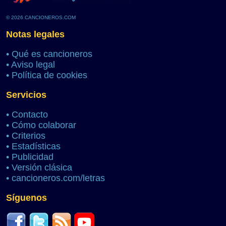
© 2026 CANCIONEROS.COM
Notas legales
•
Qué es cancioneros
•
Aviso legal
•
Política de cookies
Servicios
•
Contacto
•
Cómo colaborar
•
Criterios
•
Estadísticas
•
Publicidad
•
Versión clásica
•
cancioneros.com/letras
Síguenos