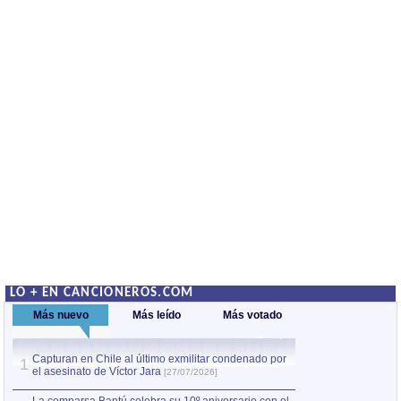
LO + EN CANCIONEROS.COM
Más nuevo
Más leído
Más votado
Capturan en Chile al último exmilitar condenado por
La comparsa Bantú
1
el asesinato de Víctor Jara
mayor desfile de
1
[27/07/2026]
hecho fuera de U
por Manel Gausachs