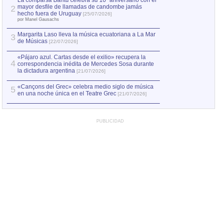
La comparsa Bantú celebra su 10º aniversario con el
mayor desfile de llamadas de candombe jamás
2
Capturan en Chile
2
hecho fuera de Uruguay
[25/07/2026]
el asesinato de Ví
por Manel Gausachs
Margarita Laso lleva la música ecuatoriana a La Mar
3
de Músicas
[22/07/2026]
«Pájaro azul. Cartas desde el exilio» recupera la
4
correspondencia inédita de Mercedes Sosa durante
la dictadura argentina
[21/07/2026]
«Cançons del Grec» celebra medio siglo de música
5
en una noche única en el Teatre Grec
[21/07/2026]
PUBLICIDAD