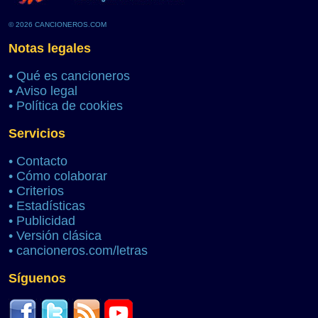
© 2026 CANCIONEROS.COM
Notas legales
•
Qué es cancioneros
•
Aviso legal
•
Política de cookies
Servicios
•
Contacto
•
Cómo colaborar
•
Criterios
•
Estadísticas
•
Publicidad
•
Versión clásica
•
cancioneros.com/letras
Síguenos