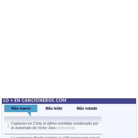
LO + EN CANCIONEROS.COM
Más nuevo
Más leído
Más votado
Capturan en Chile al último exmilitar condenado por
La comparsa Bantú
1
el asesinato de Víctor Jara
mayor desfile de
1
[27/07/2026]
hecho fuera de U
por Manel Gausachs