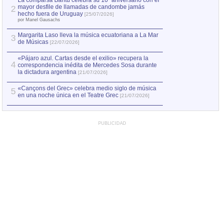
La comparsa Bantú celebra su 10º aniversario con el
mayor desfile de llamadas de candombe jamás
2
Capturan en Chile
2
hecho fuera de Uruguay
[25/07/2026]
el asesinato de Ví
por Manel Gausachs
Margarita Laso lleva la música ecuatoriana a La Mar
3
de Músicas
[22/07/2026]
«Pájaro azul. Cartas desde el exilio» recupera la
4
correspondencia inédita de Mercedes Sosa durante
la dictadura argentina
[21/07/2026]
«Cançons del Grec» celebra medio siglo de música
5
en una noche única en el Teatre Grec
[21/07/2026]
PUBLICIDAD